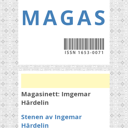
MAGASI
Magasinett:
Imgemar
Härdelin
Stenen av Ingemar
Härdelin