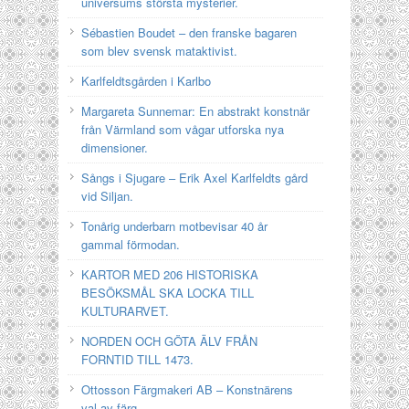
universums största mysterier.
Sébastien Boudet – den franske bagaren
som blev svensk mataktivist.
Karlfeldtsgården i Karlbo
Margareta Sunnemar: En abstrakt konstnär
från Värmland som vågar utforska nya
dimensioner.
Sångs i Sjugare – Erik Axel Karlfeldts gård
vid Siljan.
Tonårig underbarn motbevisar 40 år
gammal förmodan.
KARTOR MED 206 HISTORISKA
BESÖKSMÅL SKA LOCKA TILL
KULTURARVET.
NORDEN OCH GÖTA ÄLV FRÅN
FORNTID TILL 1473.
Ottosson Färgmakeri AB – Konstnärens
val av färg.