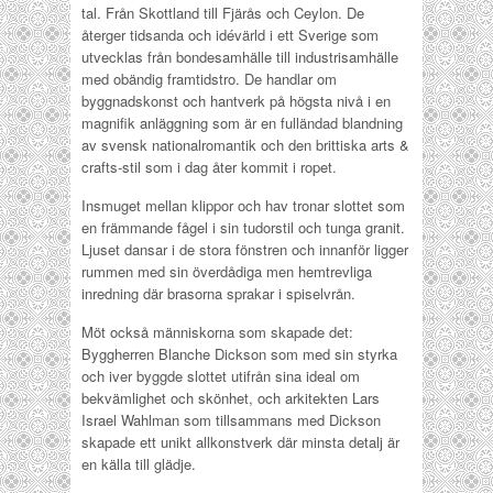
tal. Från Skottland till Fjärås och Ceylon. De
återger tidsanda och idévärld i ett Sverige som
utvecklas från bondesamhälle till industrisamhälle
med obändig framtidstro. De handlar om
byggnadskonst och hantverk på högsta nivå i en
magnifik anläggning som är en fulländad blandning
av svensk nationalromantik och den brittiska arts &
crafts-stil som i dag åter kommit i ropet.
Insmuget mellan klippor och hav tronar slottet som
en främmande fågel i sin tudorstil och tunga granit.
Ljuset dansar i de stora fönstren och innanför ligger
rummen med sin överdådiga men hemtrevliga
inredning där brasorna sprakar i spiselvrån.
Möt också människorna som skapade det:
Byggherren Blanche Dickson som med sin styrka
och iver byggde slottet utifrån sina ideal om
bekvämlighet och skönhet, och arkitekten Lars
Israel Wahlman som tillsammans med Dickson
skapade ett unikt allkonstverk där minsta detalj är
en källa till glädje.