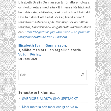
Elisabeth Svalin Gunnarsson är författare, fotograf
och kulturvetare med särskilt intresse för trädgård,
kulturhistoria, arkitektur, talekonst och allt brittiskt.
Hon har skrivit ett flertal böcker, bland annat
I
trädgårdsmästarens spår. Kunskap för en hållbar
trädgård
,
Snödroppar – en galantofil kärlekshistoria
och
I min trädgård vill jag vara Karin – en praktisk
trädgårdsberättelse från Sundborn
.
Elisabeth Svalin Gunnarsson
:
Tjolöholms slott – en sagolik historia
Votum Förlag
Utkom 2021
Senaste artiklarna…
SVERIGES ÄLDSTA SKO UPPTÄCKT.
Mörk materia och mörk energi är två av