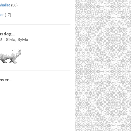
hället
(56)
er
(17)
nsdag…
/8
:
Silvia, Sylvia
nser…