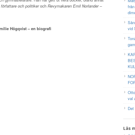
Mar
örfattare och politiker
och
Revymakaren Emil Norlander –
frå
dim
Sång
ilie Högqvist – en biografi
vid 
Tonå
gam
KAR
BES
KUL
NO
FOR
Ott
val 
Det
Läs 