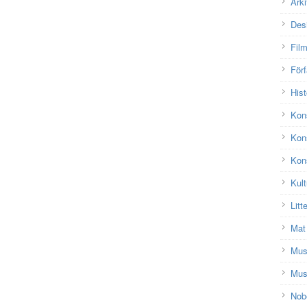
Arki
Des
Fil
Förf
Hist
Kon
Kon
Kons
Kult
Litt
Mat
Mu
Mus
Nobe