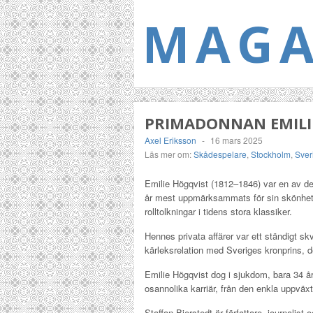
MAGA
PRIMADONNAN EMILI
Axel Eriksson
-
16 mars 2025
Läs mer om:
Skådespelare
,
Stockholm
,
Sver
Emilie Högqvist (1812–1846) var en av de s
år mest uppmärksammats för sin skönhet b
rolltolkningar i tidens stora klassiker.
Hennes privata affärer var ett ständigt sk
kärleksrelation med Sveriges kronprins, d
Emilie Högqvist dog i sjukdom, bara 34 år
osannolika karriär, från den enkla uppväxte
Staffan Bjerstedt är författare, journalist