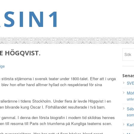
SIN1
E HÖGQVIST.
ige
Senas
törsta stjärnorna i svensk teater under 1800-talet. Efter att i unga
SVE
lev hon efter hand alltmer hyllad och respekterad för sina
Mörk
univ
vallerämne i tidens Stockholm. Under flera år levde Högqvist i en
en blivande kung Oscar I. Förhållandet resulterade i två barn.
Séb
som
 gammal. I denna den första biografin i modern tid skildras hennes
n till resorna till Paris och triumferna på Kungliga teaterns scen.
Karl
 och gymnasielärare. Han har gett ut flera böcker, bland annat