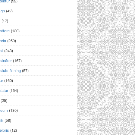
tektur
(52)
ign
(42)
m
(17)
attare
(120)
oria
(250)
st
(243)
stnärer
(167)
tutställning
(57)
ur
(160)
eratur
(154)
(25)
seum
(130)
ik
(58)
lpris
(12)