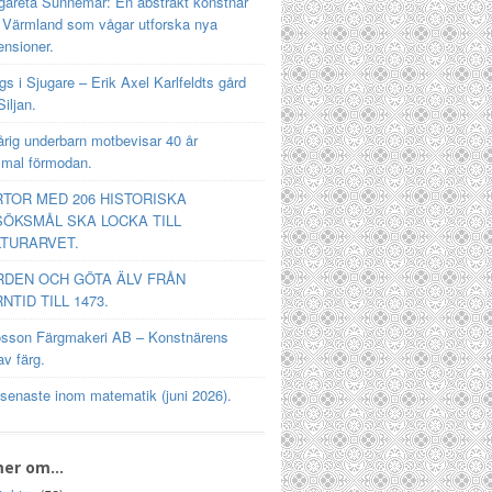
gareta Sunnemar: En abstrakt konstnär
n Värmland som vågar utforska nya
ensioner.
s i Sjugare – Erik Axel Karlfeldts gård
Siljan.
rig underbarn motbevisar 40 år
mal förmodan.
TOR MED 206 HISTORISKA
ÖKSMÅL SKA LOCKA TILL
TURARVET.
RDEN OCH GÖTA ÄLV FRÅN
NTID TILL 1473.
osson Färgmakeri AB – Konstnärens
av färg.
 senaste inom matematik (juni 2026).
mer om…