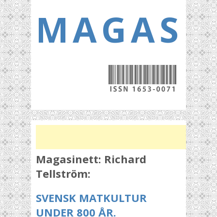
MAGASI
Magasinett:
Richard
Tellström:
SVENSK MATKULTUR
UNDER 800 ÅR.