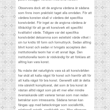
Observera dock att de angivna värdena är sådana
som finns inom praktiskt taget alla områden. För att
värdera konsten skall vi värdera det specifika
konstvärdet. För inget av de angivna värdena är
tillräckligt för att ge ett konstverk ett specifikt
kvalitativt värde. Tidigare var det specifika
konstvärdet detsamma som estetiskt värde vilket i
sin tur knöts till form och formuttryck. Sedan allting
blivit konst och sedan vi tvingats acceptera den
institutionella teorin har vi ett annat läge. Den
institutionella teorin är nödvändig för att förklara att
allting kan vara konst.
Nu måste det naturligtvis vara så att konstvärlden
har skäl att kalla något för konst och framför allt för
att kalla något för bra konst. Generellt sätt är detta
inte särskilt komplicerat, det som är bra konst är
nästan alltid något som på ett mer eller mindre
överraskande sätt varierar teman som man redan
betraktar som intressanta. Sådana teman kan
fångas upp med beteckningar som socialkritik,
relationell estetik, språkkritik osv. Men eftersom