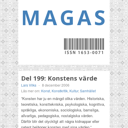
MAGASI
Del 199: Konstens värde
Lars Vilks
-
8 december 2006
Läs mer om:
Konst
,
Konstkritik
,
Kultur
,
Samhället
”Konsten har ju en mängd olika värden. Historiska,
teoretiska, konsttekniska, psykologiska, kognitiva,
språkliga, ekonomiska, sociologiska, barnsliga,
allvarliga, pedagogiska, nostalgiska värden.
Därför blir det olyckligt att några kidnappar eller
patent belägger konsten med sina värden.”