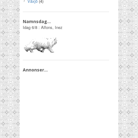
Växjö
(4)
Namnsdag…
Idag
6/8
:
Alfons, Inez
Annonser…