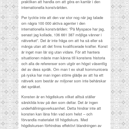
praktiken att handla om att göra en karriär i den
internationella konstvärlden.
Per tyckte inte att den var stor nog när jag talade
om några 100 000 aktiva agenter i den
internationella konstvärlden: ”På Myspace har jag,
senast jag kollade, 136 661 387 möjliga vänner i
nätverket”. Det är inte fråga om att ha så eller så
många utan att det finns kvalificerade krafter. Konst
är inget man lär sig utan vidare. För att hantera
situationen måste man känna till konstens historia
och alla de referenser som utgör en högst väsentlig
del av dess språk. Om man t ex skall kommunicera
på ryska har man ingen större glädje av att ha ett
nätverk som består av miljoner som inte behärskar
det språket.
Konsten är en högdiskurs vilket alltså ställer
särskilda krav på den som deltar. Det är ingen
underhållningsverksamhet. Detta hindrar inte att
konsten kan låna från vad som helst – och
förvandla materialet till högdiskurs. Med
högdiskursen förhindras effektivt blandningen av