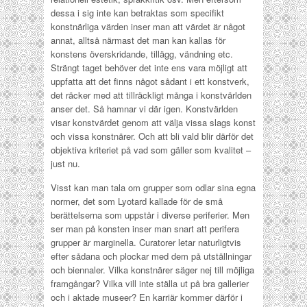
dessa i sig inte kan betraktas som specifikt
konstnärliga värden inser man att värdet är något
annat, alltså närmast det man kan kallas för
konstens överskridande, tillägg, vändning etc.
Strängt taget behöver det inte ens vara möjligt att
uppfatta att det finns något sådant i ett konstverk,
det räcker med att tillräckligt många i konstvärlden
anser det. Så hamnar vi där igen. Konstvärlden
visar konstvärdet genom att välja vissa slags konst
och vissa konstnärer. Och att bli vald blir därför det
objektiva kriteriet på vad som gäller som kvalitet –
just nu.
Visst kan man tala om grupper som odlar sina egna
normer, det som Lyotard kallade för de små
berättelserna som uppstår i diverse periferier. Men
ser man på konsten inser man snart att perifera
grupper är marginella. Curatorer letar naturligtvis
efter sådana och plockar med dem på utställningar
och biennaler. Vilka konstnärer säger nej till möjliga
framgångar? Vilka vill inte ställa ut på bra gallerier
och i aktade museer? En karriär kommer därför i