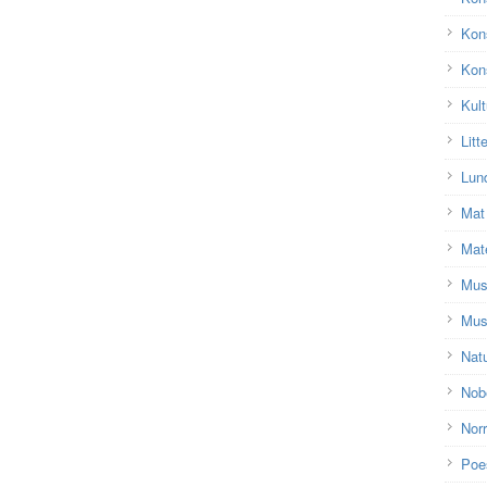
Kon
Kons
Kult
Litt
Lun
Mat
Mat
Mu
Mus
Nat
Nobe
Nor
Poe