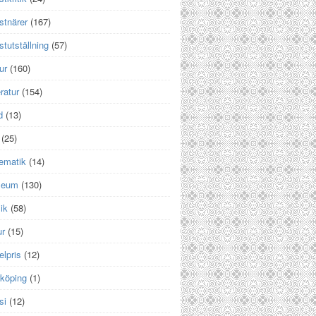
stnärer
(167)
tutställning
(57)
ur
(160)
eratur
(154)
d
(13)
(25)
ematik
(14)
seum
(130)
ik
(58)
ur
(15)
lpris
(12)
rköping
(1)
si
(12)