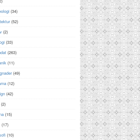
2)
ologi
(34)
tektur
(52)
v
(2)
ogi
(33)
ndat
(263)
anik
(11)
gnader
(49)
arna
(12)
ign
(42)
(2)
na
(15)
m
(17)
sofi
(10)