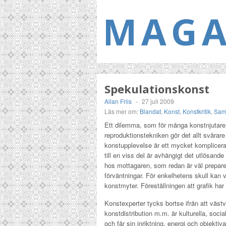
MAGA
Spekulationskonst
Allan Friis
-
27 juli 2009
Läs mer om:
Blandat
,
Konst
,
Konstkritik
,
Sam
Ett dilemma, som för många konstnjutare f
reproduktionstekniken gör det allt svårare 
konstupplevelse är ett mycket komplicer
till en viss del är avhängigt det utlösand
hos mottagaren, som redan är väl prepare
förväntningar. För enkelhetens skull kan 
konstmyter. Föreställningen att grafik har
Konstexperter tycks bortse ifrån att väs
konstdistribution m.m. är kulturella, so
och får sin inriktning, energi och objektiv