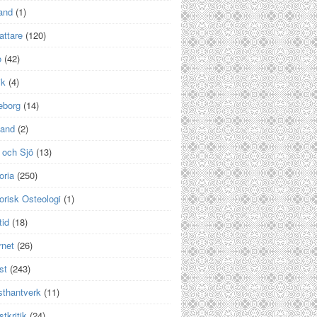
and
(1)
attare
(120)
o
(42)
ik
(4)
eborg
(14)
land
(2)
 och Sjö
(13)
oria
(250)
orisk Osteologi
(1)
tid
(18)
rnet
(26)
st
(243)
sthantverk
(11)
tkritik
(24)