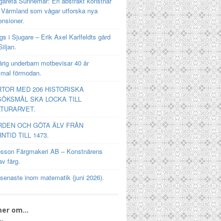
gareta Sunnemar: En abstrakt konstnär
n Värmland som vågar utforska nya
ensioner.
s i Sjugare – Erik Axel Karlfeldts gård
Siljan.
rig underbarn motbevisar 40 år
mal förmodan.
TOR MED 206 HISTORISKA
ÖKSMÅL SKA LOCKA TILL
TURARVET.
RDEN OCH GÖTA ÄLV FRÅN
NTID TILL 1473.
osson Färgmakeri AB – Konstnärens
av färg.
 senaste inom matematik (juni 2026).
mer om…