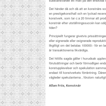
substansvärdet ett mått på den enskilda tav
Det händer då och då att en konstnärs sol
en prestigekonsthall och en lyckad recens
konstverk, som tar c:a 20 timmar att prod
konstnär efter utställningssuccén kan sälja
tiden?
Principiellt fungerar givetvis prissättnin
eller signerade eller osignerade reprodukti
likgiltigt om det betalas 100000:- för en l
är transaktionerna likvärdiga.
Det hittills sagda gäller i huvudsak upple
förutsättningar och berör förmodligen endas
konstupplevelser och spekulation samman
endast till konstverkets förräntning. Där
vägleder spekulanterna , förutom naturligt
Allan Friis, Konstnär