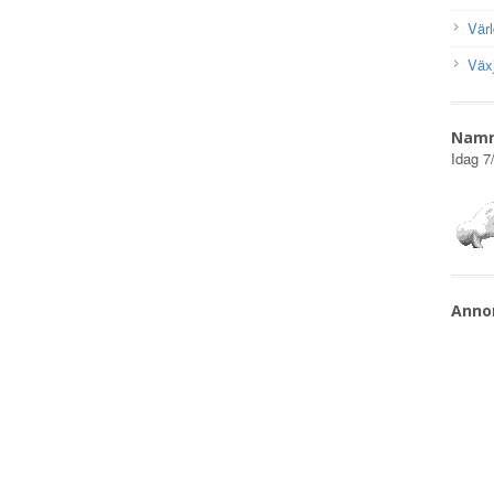
Vär
Väx
Nam
Idag
7
Anno