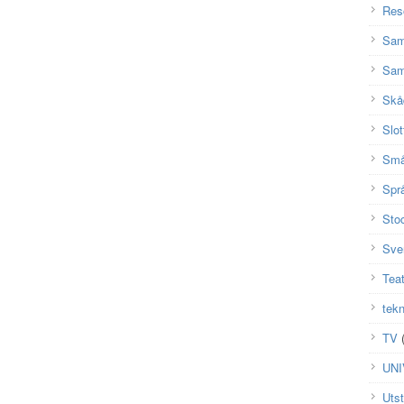
Res
Sam
Sam
Skå
Slot
Små
Spr
Sto
Sve
Teat
tekn
TV
(
UN
Utst