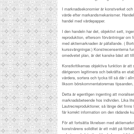
I marknadsekonomier är konstverket och fr
värde efter markandsmekanismer. Handeln
handel med värdepapper.
I den handeln har det, objektivt sett, ing
reproduktion, eftersom förväntningar om f
med aktiemarknaden är påfallande. ( Borts
kurssvängningar.) Konstrecensenterna fu
omedvetet plan, är det kanske bäst att til
Konstkritikernas objektiva funktion är att
därigenom legitimera och bekräfta en etable
värdera, sortera och tycka till så där i a
liksom börskommentatorernas tipsanden, 
Detta är egentligen ingenting att moralise
marknadsbeteende hos individen. Lika lite
Lautrecreproduktioner, så länge det finns 
får korrekt information om den rådande ku
För att fortsätta liknelsen med aktiemar
konstnärens soliditet är ett mått på förh