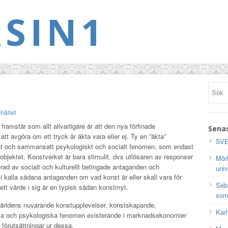
SIN1
hället
ramstår som allt allvarligare är att den nya förfinade
Senas
att avgöra om ett tryck är äkta vara eller ej. Ty en ”äkta”
SVE
at och sammansatt psykologiskt och socialt fenomen, som endast
e objektet. Konstverket är bara stimulit, dvs utlösaren av responser
Mörk
rad av socialt och kulturellt betingade antaganden och
univ
vi kalla sådana antaganden om vad konst är eller skall vara för
Séb
 ett värde i sig är en typisk sådan konstmyt.
som
tvärldens nuvarande konstupplevelser, konstskapande,
Karl
ciala och psykologiska fenomen existerande i marknadsekonomier
a förutsättningar ur dessa.