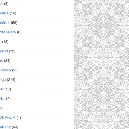
or
(3)
hälle
(16)
hället
(56)
despelare
(6)
t
(18)
land
(12)
åk
(34)
ckholm
(95)
rige
(214)
er
(17)
ik
(10)
2)
IVERSUM
(1)
ällning
(64)