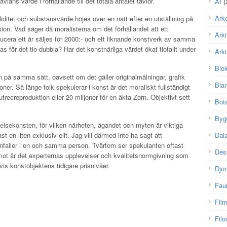
lans värde i förhållande till det totala antalet tavlor.
AI
(
Arke
iditet och substansvärde höjes över en natt efter en utställning på
ion. Vad säger då moralisterna om det förhållandet att ett
Arki
ucera ett år säljes för 2000:- och ett liknande konstverk av samma
s för det tio-dubbla? Har det konstnärliga värdet ökat tiofallt under
Arki
Biol
gen på samma sätt, oavsett om det gäller originalmålningar, grafik
Bla
oner. Så länge folk spekulerar i konst är det moraliskt fullständigt
autrecreproduktion eller 20 miljoner för en äkta Zorn. Objektivt sett
Bot
Byg
velsekonsten, för vilken närheten, ägandet och myten är viktiga
t en liten exklusiv elit. Jag vill därmed inte ha sagt att
Dal
faller i en och samma person. Tvärtom ser spekulanten oftast
Des
emot är det experternas upplevelser och kvalitetsnormgivning som
vis konstobjektens tidigare prisnivåer.
Djur
Fau
Fil
Filo