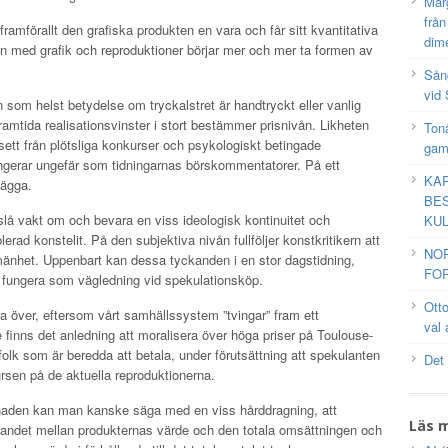
Mar
frå
amförallt den grafiska produkten en vara och får sitt kvantitativa
dim
 med grafik och reproduktioner börjar mer och mer ta formen av
Sång
vid 
en som helst betydelse om tryckalstret är handtryckt eller vanlig
ramtida realisationsvinster i stort bestämmer prisnivån. Likheten
Tonå
ett från plötsliga konkurser och psykologiskt betingade
gam
ngerar ungefär som tidningarnas börskommentatorer. På ett
KAR
lägga.
BES
 slå vakt om och bevara en viss ideologisk kontinuitet och
KUL
rad konstelit. På den subjektiva nivån fullföljer konstkritikern att
NO
llmänhet. Uppenbart kan dessa tyckanden i en stor dagstidning,
FOR
fungera som vägledning vid spekulationsköp.
Ott
ra över, eftersom vårt samhällssystem ”tvingar” fram ett
val 
 finns det anledning att moralisera över höga priser på Toulouse-
folk som är beredda att betala, under förutsättning att spekulanten
Det
rsen på de aktuella reproduktionerna.
knaden kan man kanske säga med en viss hårddragning, att
Läs 
ållandet mellan produkternas värde och den totala omsättningen och