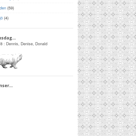
lden
(59)
jö
(4)
nsdag…
/8
:
Dennis, Denise, Donald
nser…