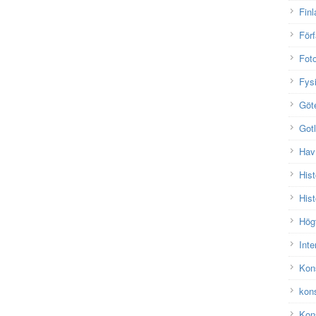
Finl
Förf
Fot
Fys
Göt
Got
Hav
Hist
Hist
Hög
Inte
Kon
kon
Kons