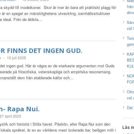
Mar
frå
va skydd till modeikoner. Skor är mer än bara ett praktiskt plagg för
dim
e är en spegel av mänsklighetens utveckling, samhällsstrukturer
la ideal. Från de äldsta…
Sång
vid 
Tonå
gam
R FINNS DET INGEN GUD.
KAR
n
-
15 juli 2025
BES
s det ingen gud. Här är några av de starkaste argumenten mot Guds
KUL
aserade på filosofiska, vetenskapliga och empiriska resonemang.
NO
manställt dem från etablerade källor och…
FOR
Ott
val 
n- Rapa Nui.
Det
27 april 2025
tik och historia i Stilla havet. Påskön, eller Rapa Nui som den
Läs 
 lokala språket, är en av världens mest isolerade öar, belägen mitt i