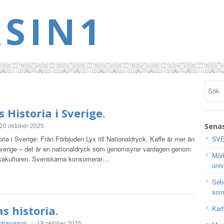
SIN1
s Historia i Sverige.
20 oktober 2025
Senas
oria i Sverige: Från Förbjuden Lyx till Nationaldryck. Kaffe är mer än
SVE
Sverige – det är en nationaldryck som genomsyrar vardagen genom
Mörk
ikakulturen. Svenskarna konsumerar…
univ
Séb
som
s historia.
Karl
ohanisson
-
18 oktober 2025