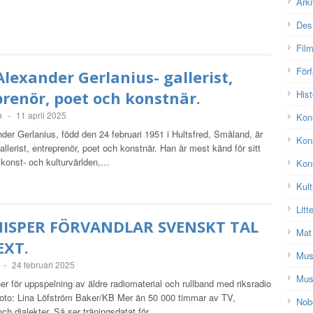
Arki
Des
Fil
Förf
lexander Gerlanius- gallerist,
renör, poet och konstnär.
Hist
n
-
11 april 2025
Kon
er Gerlanius, född den 24 februari 1951 i Hultsfred, Småland, är
Kon
llerist, entreprenör, poet och konstnär. Han är mest känd för sitt
 konst- och kulturvärlden,…
Kons
Kult
Litt
ISPER FÖRVANDLAR SVENSKT TAL
Mat
EXT.
Mu
-
24 februari 2025
Mus
 för uppspelning av äldre radiomaterial och rullband med riksradio
Foto: Lina Löfström Baker/KB Mer än 50 000 timmar av TV,
Nobe
och dialekter. Så ser träningsdatat för…