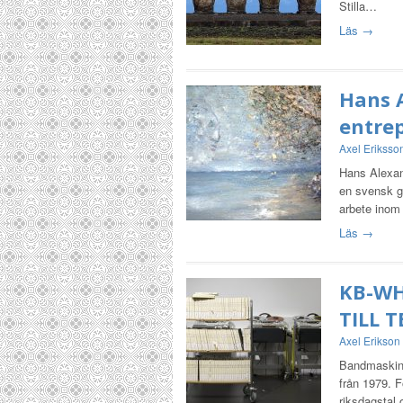
Stilla…
Läs →
Hans A
entrep
Axel Eriksso
Hans Alexand
en svensk ga
arbete inom
Läs →
KB-WH
TILL T
Axel Erikson
Bandmaskiner
från 1979. 
riksdagstal 