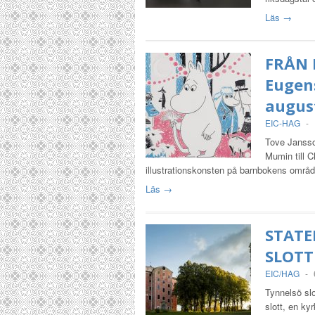
Läs →
FRÅN 
Eugen
august
EIC-HAG
-
Tove Jansso
Mumin till C
illustrationskonsten på barnbokens områd
Läs →
STATE
SLOTT
EIC/HAG
-
Tynnelsö slo
slott, en ky