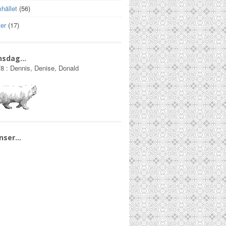
hället
(56)
er
(17)
nsdag…
/8
:
Dennis, Denise, Donald
nser…