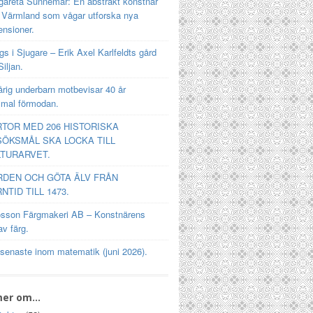
gareta Sunnemar: En abstrakt konstnär
n Värmland som vågar utforska nya
ensioner.
s i Sjugare – Erik Axel Karlfeldts gård
Siljan.
rig underbarn motbevisar 40 år
mal förmodan.
TOR MED 206 HISTORISKA
ÖKSMÅL SKA LOCKA TILL
TURARVET.
RDEN OCH GÖTA ÄLV FRÅN
NTID TILL 1473.
osson Färgmakeri AB – Konstnärens
av färg.
 senaste inom matematik (juni 2026).
mer om…