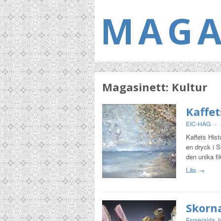
MAGA
Magasinett:
Kultur
Kaffet
EIC-HAG
-
Kaffets Hist
en dryck i 
den unika f
Läs →
Skorna
Esmeralda J