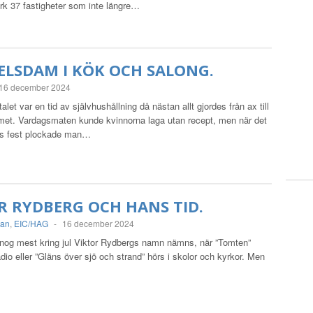
rk 37 fastigheter som inte längre…
ELSDAM I KÖK OCH SALONG.
16 december 2024
alet var en tid av självhushållning då nästan allt gjordes från ax till
met. Vardagsmaten kunde kvinnorna laga utan recept, men när det
as fest plockade man…
R RYDBERG OCH HANS TID.
man
,
EIC/HAG
-
16 december 2024
t nog mest kring jul Viktor Rydbergs namn nämns, när ”Tomten”
radio eller ”Gläns över sjö och strand” hörs i skolor och kyrkor. Men