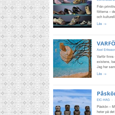
Från primiti
fötterna – d
och kulturel
Läs →
VARFÖ
Axel Eriksso
Varför finn
existens, b
Jag har sam
Läs →
Påskö
EIC-HAG
-
Påskön – Mys
heter på det