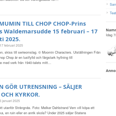
Sam
Teat
MUMIN TILL CHOP CHOP-Prins
s Waldemarsudde 15 februari – 17
Nam
Idag
7
i 2025.
17 februari 2025
n, skiss till serieomslag. © Moomin Characters. Utställningen Från
hop Chop är en lustfylld och färgstark hyllning till
e med verk från 1940-talets mitt…
Anno
N GÖR UTRENSNING – SÄLJER
 OCH KYRKOR.
6 januari 2025
tt utanför Strängnäs. Foto: Melker Dahlstrand Vem vill köpa ett
rka, en ruin eller en anrik skola? Under 2025 säljer Statens