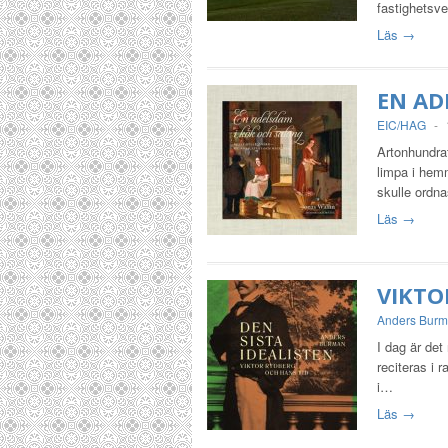
fastighetsve
Läs →
EN AD
EIC/HAG
-
Artonhundrat
limpa i hem
skulle ordn
Läs →
VIKTO
Anders Bur
I dag är de
reciteras i 
i…
Läs →