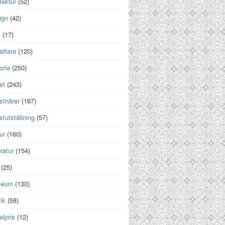
tektur
(52)
ign
(42)
m
(17)
attare
(120)
oria
(250)
st
(243)
stnärer
(167)
tutställning
(57)
ur
(160)
eratur
(154)
(25)
seum
(130)
ik
(58)
lpris
(12)