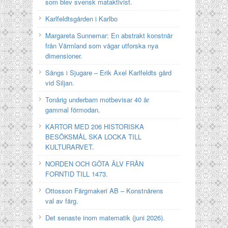
som blev svensk mataktivist.
Karlfeldtsgården i Karlbo
Margareta Sunnemar: En abstrakt konstnär
från Värmland som vågar utforska nya
dimensioner.
Sångs i Sjugare – Erik Axel Karlfeldts gård
vid Siljan.
Tonårig underbarn motbevisar 40 år
gammal förmodan.
KARTOR MED 206 HISTORISKA
BESÖKSMÅL SKA LOCKA TILL
KULTURARVET.
NORDEN OCH GÖTA ÄLV FRÅN
FORNTID TILL 1473.
Ottosson Färgmakeri AB – Konstnärens
val av färg.
Det senaste inom matematik (juni 2026).