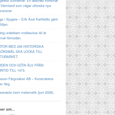
gareta Sunnemar: En abstrakt konstnär
n Värmland som vågar utforska nya
ensioner.
s i Sjugare – Erik Axel Karlfeldts gård
Siljan.
rig underbarn motbevisar 40 år
mal förmodan.
TOR MED 206 HISTORISKA
ÖKSMÅL SKA LOCKA TILL
TURARVET.
RDEN OCH GÖTA ÄLV FRÅN
NTID TILL 1473.
osson Färgmakeri AB – Konstnärens
av färg.
 senaste inom matematik (juni 2026).
mer om…