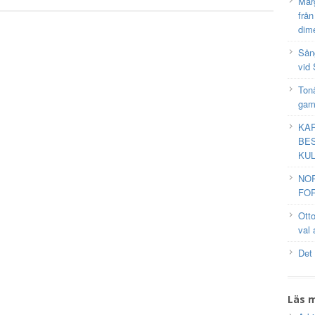
Mar
frå
dim
Sång
vid 
Tonå
gam
KAR
BES
KUL
NO
FOR
Ott
val 
Det
Läs 