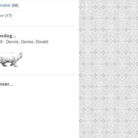
hället
(56)
er
(17)
nsdag…
/8
:
Dennis, Denise, Donald
nser…