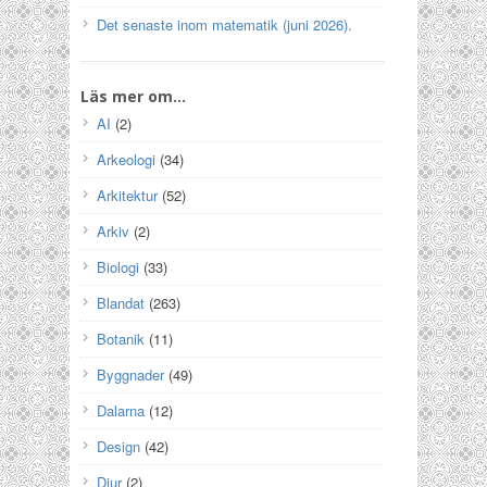
Det senaste inom matematik (juni 2026).
Läs mer om…
AI
(2)
Arkeologi
(34)
Arkitektur
(52)
Arkiv
(2)
Biologi
(33)
Blandat
(263)
Botanik
(11)
Byggnader
(49)
Dalarna
(12)
Design
(42)
Djur
(2)