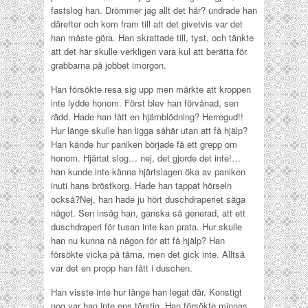
fastslog han. Drömmer jag allt det här? undrade han
därefter och kom fram till att det givetvis var det
han måste göra. Han skrattade till, tyst, och tänkte
att det här skulle verkligen vara kul att berätta för
grabbarna på jobbet imorgon.
Han försökte resa sig upp men märkte att kroppen
inte lydde honom. Först blev han förvånad, sen
rädd. Hade han fått en hjärnblödning? Herregud!!
Hur länge skulle han ligga såhär utan att få hjälp?
Han kände hur paniken började få ett grepp om
honom. Hjärtat slog… nej, det gjorde det inte!…
han kunde inte känna hjärtslagen öka av paniken
inuti hans bröstkorg. Hade han tappat hörseln
också?Nej, han hade ju hört duschdraperiet säga
något. Sen insåg han, ganska så generad, att ett
duschdraperi för tusan inte kan prata. Hur skulle
han nu kunna nå någon för att få hjälp? Han
försökte vicka på tårna, men det gick inte. Alltså
var det en propp han fått i duschen.
Han visste inte hur länge han legat där. Konstigt
nog var han inte ens törstig. Han försökte minnas