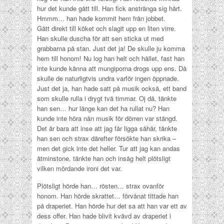
hur det kunde gått till. Han fick anstränga sig hårt.
Hmmm… han hade kommit hem från jobbet.
Gått direkt till köket och slagit upp en liten virre.
Han skulle duscha för att sen sticka ut med
grabbarna på stan. Just det ja! De skulle ju komma
hem till honom! Nu log han helt och hållet, fast han
inte kunde känna att mungiporna drogs upp ens. Då
skulle de naturligtvis undra varför ingen öppnade.
Just det ja, han hade satt på musik också, ett band
som skulle rulla i drygt två timmar. Oj då, tänkte
han sen… hur länge kan det ha rullat nu? Han
kunde inte höra nån musik för dörren var stängd.
Det är bara att inse att jag får ligga såhär, tänkte
han sen och strax därefter försökte han skrika –
men det gick inte det heller. Tur att jag kan andas
åtminstone, tänkte han och insåg helt plötsligt
vilken mördande ironi det var.
Plötsligt hörde han… rösten… strax ovanför
honom. Han hörde skrattet… förvånat tittade han
på draperiet. Han hörde hur det sa att han var ett av
dess offer. Han hade blivit kvävd av draperiet i