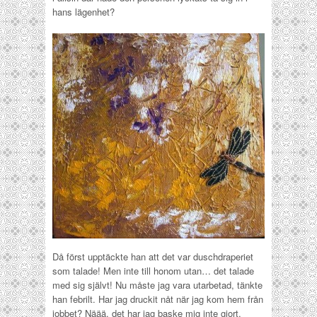
hans lägenhet?
Då först upptäckte han att det var duschdraperiet
som talade! Men inte till honom utan… det talade
med sig självt! Nu måste jag vara utarbetad, tänkte
han febrilt. Har jag druckit nåt när jag kom hem från
jobbet? Näää, det har jag baske mig inte gjort,