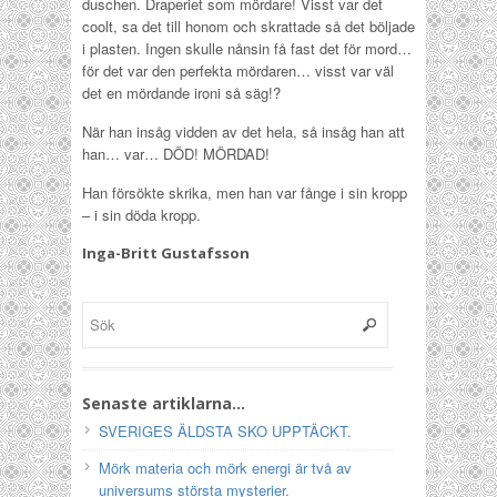
duschen. Draperiet som mördare! Visst var det
coolt, sa det till honom och skrattade så det böljade
i plasten. Ingen skulle nånsin få fast det för mord…
för det var den perfekta mördaren… visst var väl
det en mördande ironi så säg!?
När han insåg vidden av det hela, så insåg han att
han… var… DÖD! MÖRDAD!
Han försökte skrika, men han var fånge i sin kropp
– i sin döda kropp.
Inga-Britt Gustafsson
Senaste artiklarna…
SVERIGES ÄLDSTA SKO UPPTÄCKT.
Mörk materia och mörk energi är två av
universums största mysterier.