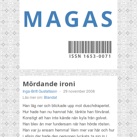
MAGASI
Mördande ironi
Inga-Britt Gustafsson
-
29 november 2008
Läs mer om:
Blandat
Han låg ner och blickade upp mot duschdraperiet.
Hur hade han nu hamnat här, tänkte han förvånat.
Konstigt att han inte kände nån kyla från golvet.
Han blev än mer fundersam när han hörde rösten.
Han var ju ensam hemma! Vem mer var här och hur
i allsin dar hade den personen lyckats ta sig in i