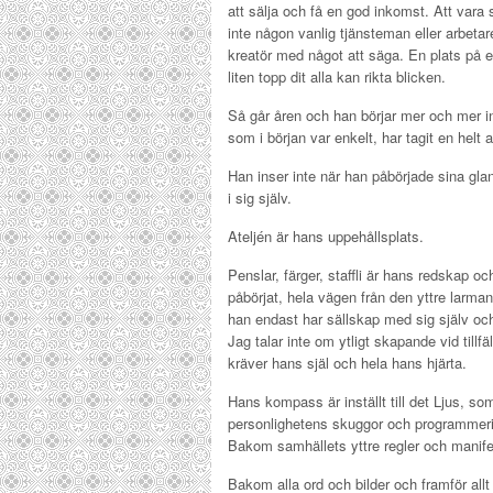
att sälja och få en god inkomst. Att vara 
inte någon vanlig tjänsteman eller arbetar
kreatör med något att säga. En plats på e
liten topp dit alla kan rikta blicken.
Så går åren och han börjar mer och mer in
som i början var enkelt, har tagit en helt
Han inser inte när han påbörjade sina gla
i sig själv.
Ateljén är hans uppehållsplats.
Penslar, färger, staffli är hans redskap o
påbörjat, hela vägen från den yttre larma
han endast har sällskap med sig själv och
Jag talar inte om ytligt skapande vid tillf
kräver hans själ och hela hans hjärta.
Hans kompass är inställt till det Ljus, s
personlighetens skuggor och programmer
Bakom samhällets yttre regler och manife
Bakom alla ord och bilder och framför allt