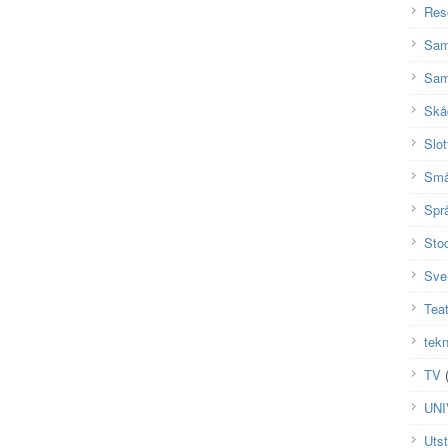
Res
Sam
Sam
Skå
Slot
Små
Spr
Sto
Sve
Teat
tekn
TV
(
UN
Utst