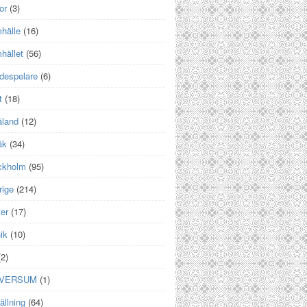
or
(3)
hälle
(16)
hället
(56)
despelare
(6)
t
(18)
land
(12)
åk
(34)
ckholm
(95)
rige
(214)
er
(17)
ik
(10)
2)
IVERSUM
(1)
ällning
(64)