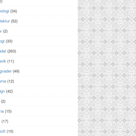
2)
ologi
(34)
tektur
(52)
v
(2)
ogi
(33)
ndat
(263)
anik
(11)
gnader
(49)
arna
(12)
ign
(42)
(2)
na
(15)
m
(17)
sofi
(10)