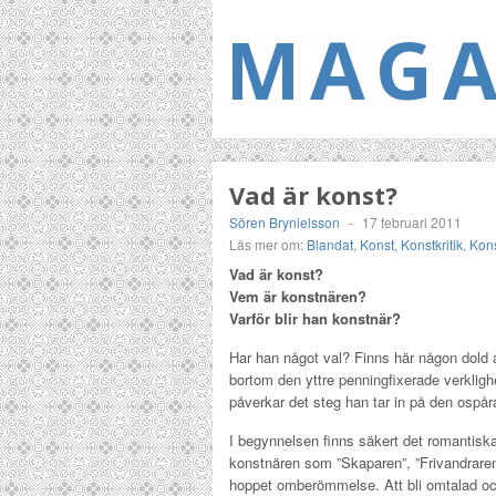
MAGA
Vad är konst?
Sören Brynielsson
-
17 februari 2011
Läs mer om:
Blandat
,
Konst
,
Konstkritik
,
Kons
Vad är konst?
Vem är konstnären?
Varför blir han konstnär?
Har han något val? Finns här någon dold
bortom den yttre penningfixerade verklig
påverkar det steg han tar in på den ospår
I begynnelsen finns säkert det romantisk
konstnären som ”Skaparen”, ”Frivandrare
hoppet omberömmelse. Att bli omtalad o