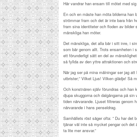
Här vandrar han ensam till mötet med sig 
En och en måste han möta bilderna han bur
strömmar fram och det är inte bara från h
fram sina identiteter och floden av bilder st
mänskliga han möter.
Det mänskliga, det alla bär i sitt inre, i s
som bär genom allt. Trots ensamheten i si
ett förunderligt sätt en del av mänsklighe
så fyllda av den yttre attraktionen och str
När jag ser på mina målningar ser jag att 
utbrister;” Vilket Ljus! Vilken glädje! Så 
Och konstnären själv förundras och han kan
djupa skuggorna och dalgångarna på sin vä
tiden närvarande. Ljuset filtreras genom h
närvarande i hans penseldrag.
Samhällets röst säger ofta: ” Du har det 
tjänar väl inte så mycket pengar och det
ta lite mer ansvar.”