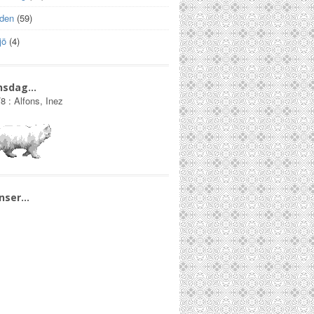
lden
(59)
jö
(4)
nsdag…
/8
:
Alfons, Inez
nser…