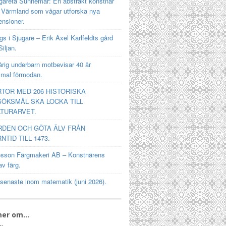
gareta Sunnemar: En abstrakt konstnär
n Värmland som vågar utforska nya
ensioner.
s i Sjugare – Erik Axel Karlfeldts gård
Siljan.
rig underbarn motbevisar 40 år
mal förmodan.
TOR MED 206 HISTORISKA
ÖKSMÅL SKA LOCKA TILL
TURARVET.
RDEN OCH GÖTA ÄLV FRÅN
NTID TILL 1473.
osson Färgmakeri AB – Konstnärens
av färg.
 senaste inom matematik (juni 2026).
mer om…