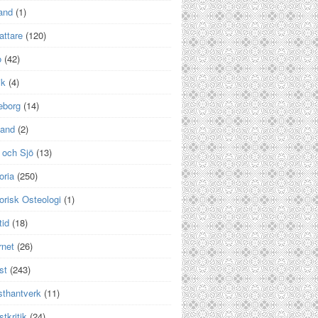
and
(1)
attare
(120)
o
(42)
ik
(4)
eborg
(14)
land
(2)
 och Sjö
(13)
oria
(250)
orisk Osteologi
(1)
tid
(18)
rnet
(26)
st
(243)
sthantverk
(11)
tkritik
(24)