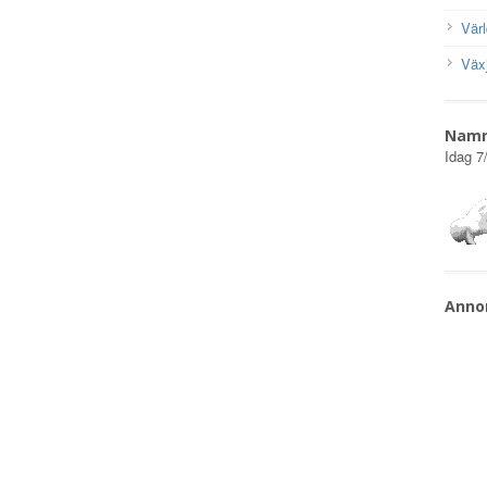
Vär
Väx
Nam
Idag
7
Anno