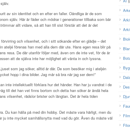
AI
(
själv.
Arke
it av sin identitet och en efter en faller. Oändliga är de som
onom själv. Här är fäder och mödrar i generationer tillbaka som bär
Arki
römmar allt vidare, så att han till sist förstår att det är det
Arki
Biol
in förvirring och vilsenhet, och i sitt sökande efter en glädje – det
n ateljé förenas han med alla dem där ute. Hans egen resa blir på
Bla
tens resa. De där utanför följer med, även om de inte vet, för de är
Bot
essen att de själva inte har möjlighet att vänta in och lyssna.
Byg
Ljuset som jag söker, alltid är där. De som besöker mig i ateljén
mycket hopp i dina bilder. Jag mår så bra när jag ser dem!”
Dal
 inte intellektuellt förklara hur det händer. Han har ju vandrat i de
Des
g till det han vet finns bortom och detta han söker är ändå hela
ans vilsenhet, rädslor brister och längtan. Det är hela tiden
Djur
Fau
bra. Du kan hålla på med din hobby. Det måste vara härligt, men du
Fil
 är ju inte mycket samhällsnytta med vad du gör. Även du måste väl
Filo