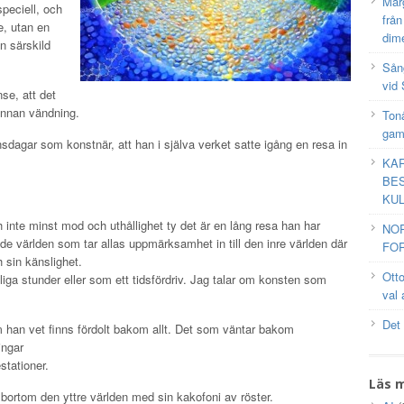
Mar
speciell, och
frå
e, utan en
dim
n särskild
Sång
vid 
se, att det
 annan vändning.
Tonå
gam
nsdagar som konstnär, att han i själva verket satte igång en resa in
KAR
BES
KUL
ch inte minst mod och uthållighet ty det är en lång resa han har
NO
nde världen som tar allas uppmärksamhet in till den inre världen där
FOR
 sin känslighet.
Ott
älliga stunder eller som ett tidsfördriv. Jag talar om konsten som
val 
Det
om han vet finns fördolt bakom allt. Det som väntar bakom
ingar
stationer.
Läs 
 bortom den yttre världen med sin kakofoni av röster.