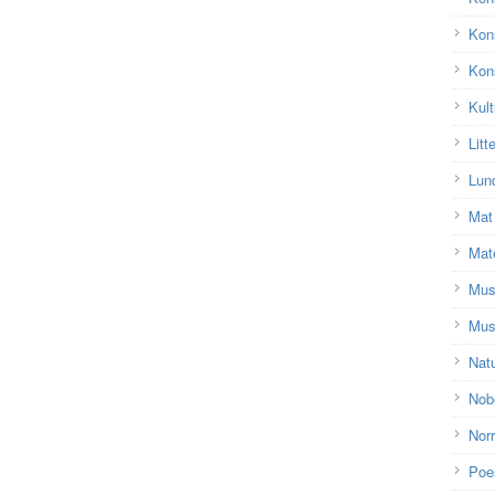
Kon
Kons
Kult
Litt
Lun
Mat
Mat
Mu
Mus
Nat
Nobe
Nor
Poe