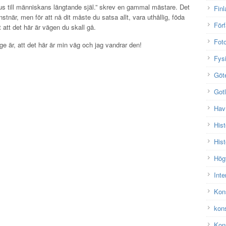
jus till människans längtande själ.” skrev en gammal mästare. Det
Finl
nstnär, men för att nå dit måste du satsa allt, vara uthållig, föda
Förf
att det här är vägen du skall gå.
Fot
e är, att det här är min väg och jag vandrar den!
Fys
Göt
Got
Hav
Hist
Hist
Hög
Inte
Kon
kon
Kons