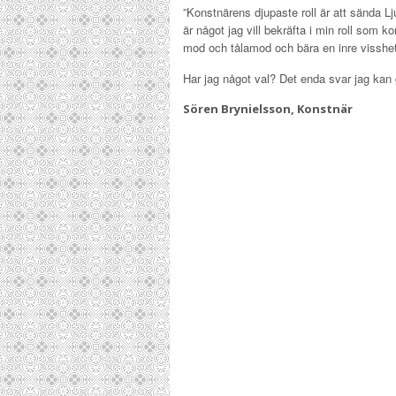
”Konstnärens djupaste roll är att sända L
är något jag vill bekräfta i min roll som ko
mod och tålamod och bära en inre visshet 
Har jag något val? Det enda svar jag kan g
Sören Brynielsson, Konstnär