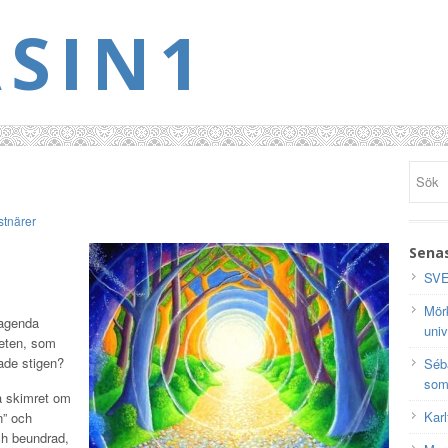
SIN1
tnärer
Senas
SVE
Mörk
 agenda
univ
heten, som
ade stigen?
Séb
som
a skimret om
Karl
n” och
ch beundrad,