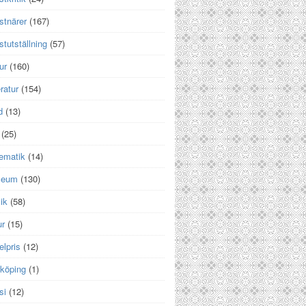
stnärer
(167)
tutställning
(57)
ur
(160)
eratur
(154)
d
(13)
(25)
ematik
(14)
seum
(130)
ik
(58)
ur
(15)
lpris
(12)
rköping
(1)
si
(12)