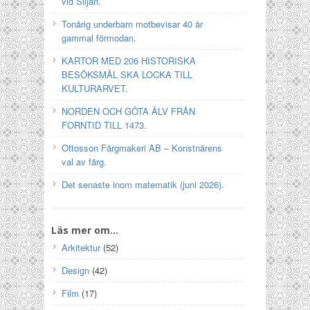
vid Siljan.
Tonårig underbarn motbevisar 40 år
gammal förmodan.
KARTOR MED 206 HISTORISKA
BESÖKSMÅL SKA LOCKA TILL
KULTURARVET.
NORDEN OCH GÖTA ÄLV FRÅN
FORNTID TILL 1473.
Ottosson Färgmakeri AB – Konstnärens
val av färg.
Det senaste inom matematik (juni 2026).
Läs mer om…
Arkitektur
(52)
Design
(42)
Film
(17)