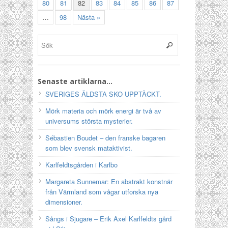
80
81
82
83
84
85
86
87
…
98
Nästa »
Senaste artiklarna…
SVERIGES ÄLDSTA SKO UPPTÄCKT.
Mörk materia och mörk energi är två av
universums största mysterier.
Sébastien Boudet – den franske bagaren
som blev svensk mataktivist.
Karlfeldtsgården i Karlbo
Margareta Sunnemar: En abstrakt konstnär
från Värmland som vågar utforska nya
dimensioner.
Sångs i Sjugare – Erik Axel Karlfeldts gård