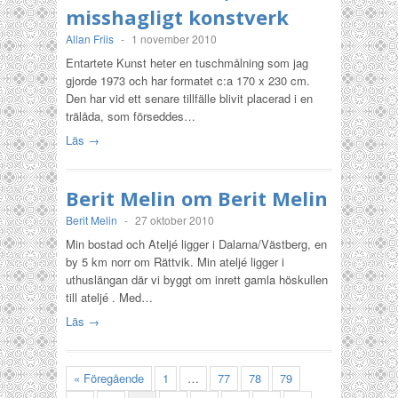
misshagligt konstverk
Allan Friis
-
1 november 2010
Entartete Kunst heter en tuschmålning som jag
gjorde 1973 och har formatet c:a 170 x 230 cm.
Den har vid ett senare tillfälle blivit placerad i en
trälåda, som förseddes…
Läs →
Berit Melin om Berit Melin
Berit Melin
-
27 oktober 2010
Min bostad och Ateljé ligger i Dalarna/Västberg, en
by 5 km norr om Rättvik. Min ateljé ligger i
uthuslängan där vi byggt om inrett gamla höskullen
till ateljé . Med…
Läs →
« Föregående
1
…
77
78
79