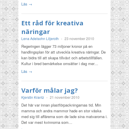
Läs →
Ett råd för kreativa
näringar
Lena Adelsohn Liljeroth
-
23 november 2010
Regeringen lägger 73 miljoner kronor på en
handlingsplan för att utveckla kreativa näringar. De
kan bidra till att skapa tillväxt och arbetstillfällen.
Kultur i bred bemärkelse omsätter i dag mer…
Läs →
Varför målar jag?
Kjerstin Krantz
-
21 november 2010
Det här var innan plastförpackningarnas tid. Min
mamma och andra mammor hade en stor väska
med sig till affärerna som de lade sina matvarorna i.
Det var mest kvinnorna som…