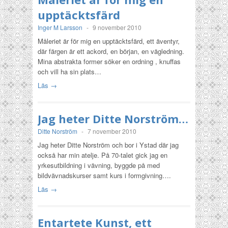
upptäcktsfärd
Inger M Larsson
-
9 november 2010
Måleriet är för mig en upptäcktsfärd, ett äventyr,
där färgen är ett ackord, en början, en vägledning.
Mina abstrakta former söker en ordning , knuffas
och vill ha sin plats…
Läs →
Jag heter Ditte Norström…
Ditte Norström
-
7 november 2010
Jag heter Ditte Norström och bor i Ystad där jag
också har min atelje. På 70-talet gick jag en
yrkesutbildning i vävning, byggde på med
bildvävnadskurser samt kurs i formgivning….
Läs →
Entartete Kunst, ett