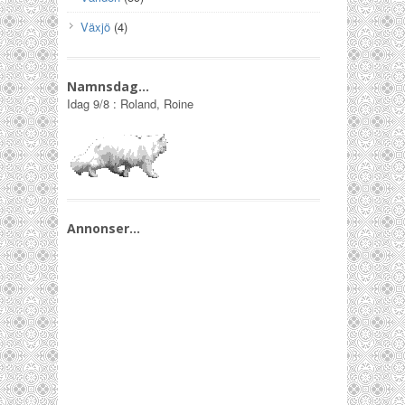
Växjö
(4)
Namnsdag…
Idag
9/8
:
Roland, Roine
Annonser…