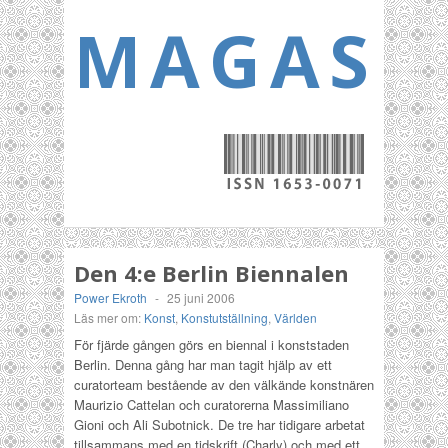
MAGASI
Den 4:e Berlin Biennalen
Power Ekroth
-
25 juni 2006
Läs mer om:
Konst
,
Konstutställning
,
Världen
För fjärde gången görs en biennal i konststaden
Berlin. Denna gång har man tagit hjälp av ett
curatorteam bestående av den välkände konstnären
Maurizio Cattelan och curatorerna Massimiliano
Gioni och Ali Subotnick. De tre har tidigare arbetat
tillsammans med en tidskrift (Charly) och med ett