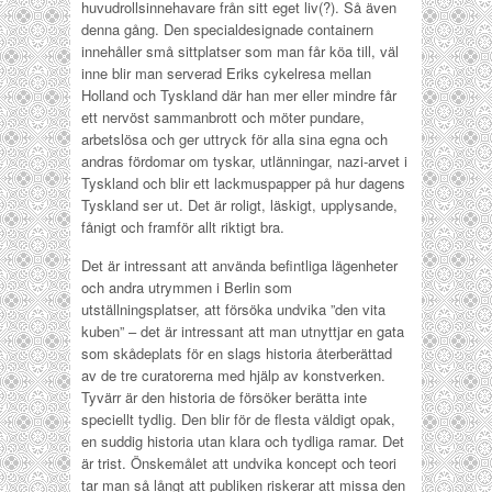
huvudrollsinnehavare från sitt eget liv(?). Så även
denna gång. Den specialdesignade containern
innehåller små sittplatser som man får köa till, väl
inne blir man serverad Eriks cykelresa mellan
Holland och Tyskland där han mer eller mindre får
ett nervöst sammanbrott och möter pundare,
arbetslösa och ger uttryck för alla sina egna och
andras fördomar om tyskar, utlänningar, nazi-arvet i
Tyskland och blir ett lackmuspapper på hur dagens
Tyskland ser ut. Det är roligt, läskigt, upplysande,
fånigt och framför allt riktigt bra.
Det är intressant att använda befintliga lägenheter
och andra utrymmen i Berlin som
utställningsplatser, att försöka undvika ”den vita
kuben” – det är intressant att man utnyttjar en gata
som skådeplats för en slags historia återberättad
av de tre curatorerna med hjälp av konstverken.
Tyvärr är den historia de försöker berätta inte
speciellt tydlig. Den blir för de flesta väldigt opak,
en suddig historia utan klara och tydliga ramar. Det
är trist. Önskemålet att undvika koncept och teori
tar man så långt att publiken riskerar att missa den