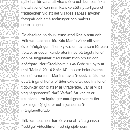
själv har för vana att visa större och bombastiska
installationer kan man kanske sätta ytterligare ett
frågetecken vid att det visades såpass mycket
fotografi och små teckningar och måleri i
utställningen.
De absoluta höjdpunkterna stod Kris Martin och
Erik van Lieshout för. Kris Martin visar sitt verk
över in/utgången till en kyrka, en tavla som för bara
tiotalet år sedan kunde återfinnas på tågstationer
och på flygplatser med information om tid och
spår/gate. När ”Stockholm 19.45 Spår 10” byts ut
mot ”Malmö 20.14 Spår 14” flapprar bokstäverna
och siffrorna runt. Martins tavla är dock istället helt
svart, inga siffror eller tider existerar; destinationer,
tidpunkter och platser är utraderade. Var är vi på
väg någonstans? När? Varför? Att verket är
installerat i en kyrka ger naturligtvis verket fler
tolkningsmöjligheter och nyanserna är
mångfacetterade.
Erik van Lieshout har för vana att visa ganska
”roddiga” videofilmer med sig själv som