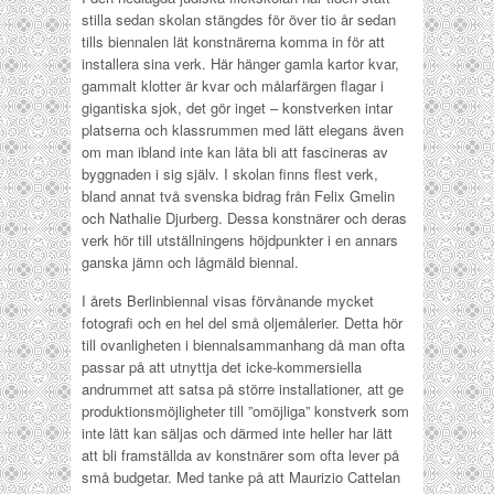
stilla sedan skolan stängdes för över tio år sedan
tills biennalen lät konstnärerna komma in för att
installera sina verk. Här hänger gamla kartor kvar,
gammalt klotter är kvar och målarfärgen flagar i
gigantiska sjok, det gör inget – konstverken intar
platserna och klassrummen med lätt elegans även
om man ibland inte kan låta bli att fascineras av
byggnaden i sig själv. I skolan finns flest verk,
bland annat två svenska bidrag från Felix Gmelin
och Nathalie Djurberg. Dessa konstnärer och deras
verk hör till utställningens höjdpunkter i en annars
ganska jämn och lågmäld biennal.
I årets Berlinbiennal visas förvånande mycket
fotografi och en hel del små oljemålerier. Detta hör
till ovanligheten i biennalsammanhang då man ofta
passar på att utnyttja det icke-kommersiella
andrummet att satsa på större installationer, att ge
produktionsmöjligheter till ”omöjliga” konstverk som
inte lätt kan säljas och därmed inte heller har lätt
att bli framställda av konstnärer som ofta lever på
små budgetar. Med tanke på att Maurizio Cattelan