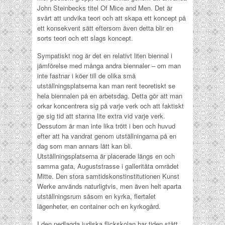
John Steinbecks titel Of Mice and Men. Det är
svårt att undvika teori och att skapa ett koncept på
ett konsekvent sätt eftersom även detta blir en
sorts teori och ett slags koncept.
Sympatiskt nog är det en relativt liten biennal i
jämförelse med många andra biennaler – om man
inte fastnar i köer till de olika små
utställningsplatserna kan man rent teoretiskt se
hela biennalen på en arbetsdag. Detta gör att man
orkar koncentrera sig på varje verk och att faktiskt
ge sig tid att stanna lite extra vid varje verk.
Dessutom är man inte lika trött i ben och huvud
efter att ha vandrat genom utställningarna på en
dag som man annars lätt kan bli.
Utställningsplatserna är placerade längs en och
samma gata, Auguststrasse i galleritäta området
Mitte. Den stora samtidskonstinstitutionen Kunst
Werke används naturligtvis, men även helt aparta
utställningsrum såsom en kyrka, flertalet
lägenheter, en container och en kyrkogård.
I den nedlagda judiska flickskolan har tiden stått