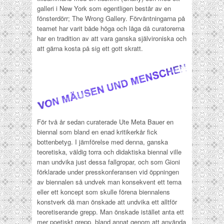
galleri i New York som egentligen består av en
fönsterdörr; The Wrong Gallery. Förväntningarna på
teamet har varit både höga och låga då curatorerna
har en tradition av att vara ganska självironiska och
att gärna kosta på sig ett gott skratt.
För två år sedan curaterade Ute Meta Bauer en
biennal som bland en enad kritikerkår fick
bottenbetyg. I jämförelse med denna, ganska
teoretiska, väldig torra och didaktiska biennal ville
man undvika just dessa fallgropar, och som Gioni
förklarade under presskonferansen vid öppningen
av biennalen så undvek man konsekvent ett tema
eller ett koncept som skulle förena biennalens
konstverk då man önskade att undvika ett alltför
teoretiserande grepp. Man önskade istället anta ett
mer poetiskt grepp, bland annat genom att använda