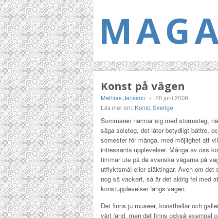
MAGA
Konst på vägen
Mathias Jansson
-
20 juni 2006
Läs mer om:
Konst
,
Sverige
Sommaren närmar sig med stormsteg, nä det
säga solsteg, det låter betydligt bättre, 
semester för många, med möjlighet att vi
intressanta upplevelser. Många av oss kom
timmar ute på de svenska vägarna på väg
utflyktsmål eller släktingar. Även om de
nog så vackert, så är det aldrig fel med 
konstupplevelser längs vägen.
Det finns ju museer, konsthallar och galler
vårt land, men det finns också exempel p