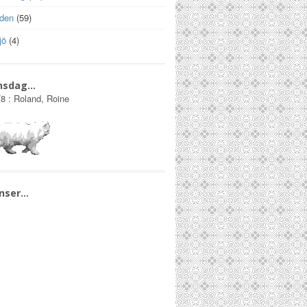
lden
(59)
jö
(4)
nsdag…
/8
:
Roland, Roine
nser…