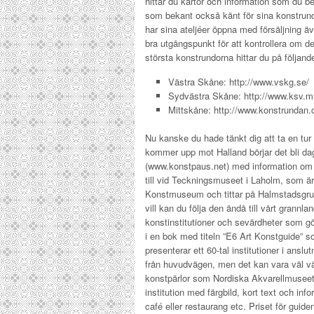
hittar du kartor och information som du b
som bekant också känt för sina konstrund
har sina ateljéer öppna med försäljning
bra utgångspunkt för att kontrollera om det
största konstrundorna hittar du på följand
Västra Skåne: http://www.vskg.se/
Sydvästra Skåne: http://www.ksv.m
Mittskåne: http://www.konstrundan.
Nu kanske du hade tänkt dig att ta en tur
kommer upp mot Halland börjar det bli da
(www.konstpaus.net) med information om 
till vid Teckningsmuseet i Laholm, som är 
Konstmuseum och tittar på Halmstadsgrup
vill kan du följa den ändå till vårt grannl
konstinstitutioner och sevärdheter som gö
i en bok med titeln ”E6 Art Konstguide” s
presenterar ett 60-tal institutioner i ansl
från huvudvägen, men det kan vara väl vä
konstpärlor som Nordiska Akvarellmuseet
institution med färgbild, kort text och in
café eller restaurang etc. Priset för guide