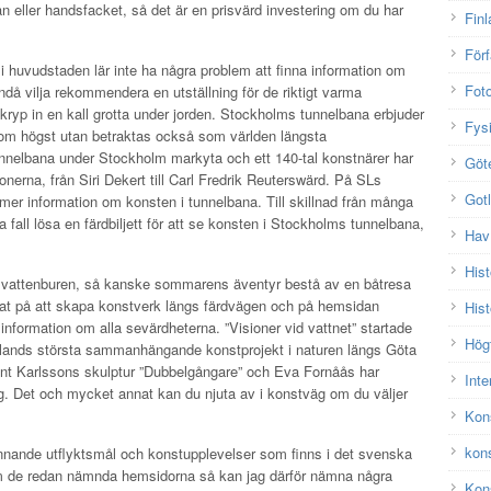
 eller handsfacket, så det är en prisvärd investering om du har
Finl
Förf
 huvudstaden lär inte ha några problem att finna information om
Fot
då vilja rekommendera en utställning för de riktigt varma
ryp in en kall grotta under jorden. Stockholms tunnelbana erbjuder
Fys
 som högst utan betraktas också som världen längsta
tunnelbana under Stockholm markyta och ett 140-tal konstnärer har
Göt
ionerna, från Siri Dekert till Carl Fredrik Reuterswärd. På SLs
Got
 mer information om konsten i tunnelbana. Till skillnad från många
fall lösa en färdbiljett för att se konsten i Stockholms tunnelbana,
Hav
Hist
re vattenburen, så kanske sommarens äventyr bestå av en båtresa
at på att skapa konstverk längs färdvägen och på hemsidan
Hist
 information om alla sevärdheterna. ”Visioner vid vattnet” startade
Hög
lands största sammanhängande konstprojekt i naturen längs Göta
Kent Karlssons skulptur ”Dubbelgångare” och Eva Fornåås har
Inte
ng. Det och mycket annat kan du njuta av i konstväg om du väljer
Kon
kon
ännande utflyktsmål och konstupplevelser som finns i det svenska
tom de redan nämnda hemsidorna så kan jag därför nämna några
Kons