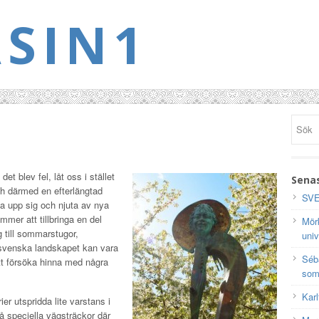
SIN1
 blev fel, låt oss i stället
Senas
och därmed en efterlängtad
SVE
la upp sig och njuta av nya
mer att tillbringa en del
Mörk
 till sommarstugor,
univ
t svenska landskapet kan vara
Séb
att försöka hinna med några
som
Karl
ier utspridda lite varstans i
å speciella vägsträckor där