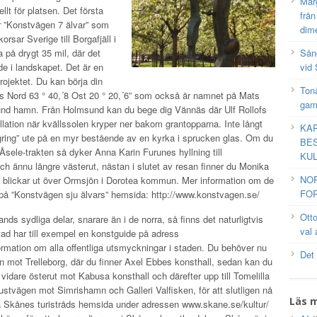
Mar
llt för platsen. Det första
frå
 ”Konstvägen 7 älvar” som
dim
rsar Sverige till Borgafjäll i
a på drygt 35 mil, där det
Sång
e i landskapet. Det är en
vid 
ojektet. Du kan börja din
Tonå
ts Nord 63 ° 40,´8 Ost 20 ° 20,´6” som också är namnet på Mats
gam
und hamn. Från Holmsund kan du bege dig Vännäs där Ulf Rollofs
llation när kvällssolen kryper ner bakom grantopparna. Inte långt
KAR
gring” ute på en myr bestående av en kyrka i sprucken glas. Om du
BES
ll Åsele-trakten så dyker Anna Karin Furunes hyllning till
KUL
h ännu längre västerut, nästan i slutet av resan finner du Monika
NO
m blickar ut över Ormsjön i Dorotea kommun. Mer information om de
FOR
u på ”Konstvägen sju älvars” hemsida: http://www.konstvagen.se/
Ott
ands sydliga delar, snarare än i de norra, så finns det naturligtvis
val 
stad har till exempel en konstguide på adress
mation om alla offentliga utsmyckningar i staden. Du behöver nu
Det
n mot Trelleborg, där du finner Axel Ebbes konsthall, sedan kan du
dare österut mot Kabusa konsthall och därefter upp till Tomelilla
 kustvägen mot Simrishamn och Galleri Valfisken, för att slutligen nå
Läs 
På Skånes turistråds hemsida under adressen www.skane.se/kultur/