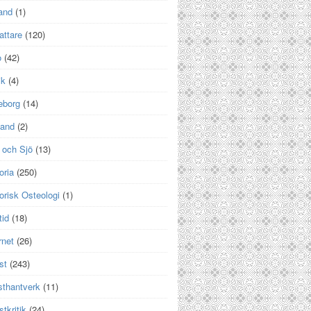
and
(1)
attare
(120)
o
(42)
ik
(4)
eborg
(14)
land
(2)
 och Sjö
(13)
oria
(250)
orisk Osteologi
(1)
tid
(18)
rnet
(26)
st
(243)
sthantverk
(11)
tkritik
(24)