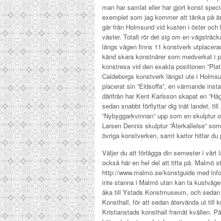
man har samlat eller har gjort konst specie
exemplet som jag kommer att tänka på är
går från Holmsund vid kusten i öster och ko
väster. Totalt rör det sig om en vägsträck
längs vägen finns 11 konstverk utplacerad
känd skara konstnärer som medverkat i pr
konstresa vid den exakta positionen ”Pla
Caldeborgs konstverk längst ute i Holms
placerat sin ”Eldsoffa”, en värmande insta
därifrån har Kent Karlsson skapat en ”Hä
sedan snabbt förflyttar dig inåt landet, ti
”Nybyggarkvinnan” upp som en skulptur oc
Larsen Dennis skulptur ”Återkallelse” so
övriga konstverken, samt kartor hittar d
Väljer du att förlägga din semester i vårt l
också här en hel del att titta på. Malmö 
http://www.malmo.se/konstguide med infor
inte stanna i Malmö utan kan ta kustväge
åka till Ystads Konstmuseum, och sedan vi
Konsthall, för att sedan återvända ut till
Kristianstads konsthall framåt kvällen. 