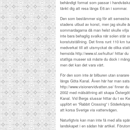
behändigt format som passar i handväskan
tänkt dig att resa längs E6:an i sommar.
Den som bestämmer sig för att semestra i
stadens utbud av konst, men jag skulle än
sommardagarna då man helst skulle vilja k
inte bara behaglig svalka när solen står
konstutställning. Det finns runt 110 km 
medverkat till att utsmyckat de olika stat
hemsida http://www.sl.se/kultur/ hittar du
statliga museer så måste du dock i många 
men det kan det vara värt.
För den som inte är bilburen utan snara
längs Göta Kanal. Även här har man sats
http://www.visionervidvatten.se/ finner du
2002 med målsättning att skapa Östergöt
Kanal. Vid Bergs slussar hittar du t ex 
uppfört en ”Rabbit Crossing” i Söderköpi
att korsa Sverige via vattenvägen.
Naturligtvis kan man inte få med alla sp
landskapet i en sådan här artikel. Föru