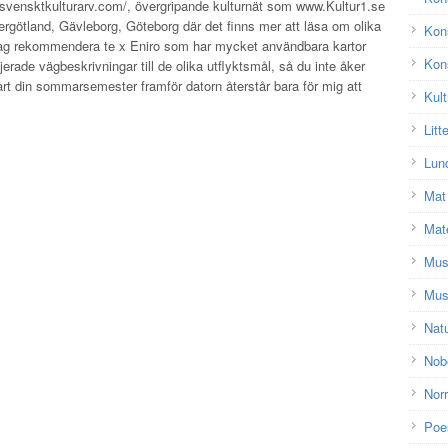
svensktkulturarv.com/, övergripande kulturnät som www.Kultur1.se
tergötland, Gävleborg, Göteborg där det finns mer att läsa om olika
Kon
jag rekommendera te x Eniro som har mycket användbara kartor
Kons
ljerade vägbeskrivningar till de olika utflyktsmål, så du inte åker
lart din sommarsemester framför datorn återstår bara för mig att
Kult
Litt
Lun
Mat
Mat
Mu
Mus
Nat
Nobe
Nor
Poe