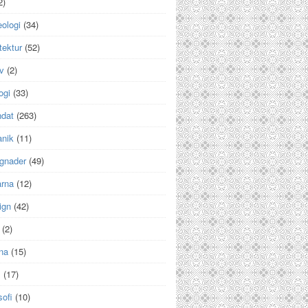
2)
ologi
(34)
tektur
(52)
v
(2)
ogi
(33)
ndat
(263)
anik
(11)
gnader
(49)
arna
(12)
ign
(42)
(2)
na
(15)
m
(17)
sofi
(10)