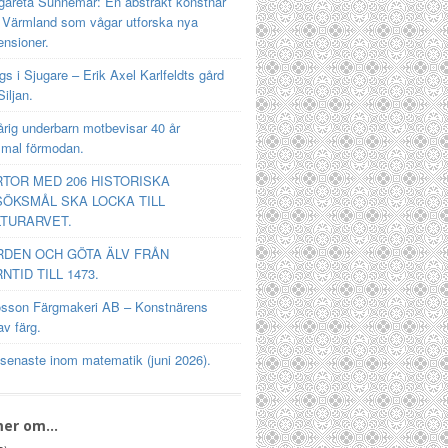
gareta Sunnemar: En abstrakt konstnär
n Värmland som vågar utforska nya
ensioner.
s i Sjugare – Erik Axel Karlfeldts gård
Siljan.
rig underbarn motbevisar 40 år
mal förmodan.
TOR MED 206 HISTORISKA
ÖKSMÅL SKA LOCKA TILL
TURARVET.
RDEN OCH GÖTA ÄLV FRÅN
NTID TILL 1473.
osson Färgmakeri AB – Konstnärens
av färg.
 senaste inom matematik (juni 2026).
mer om…