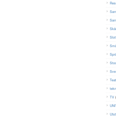
Res
Sam
Sam
Skå
Slot
Små
Spr
Sto
Sve
Teat
tekn
TV
(
UN
Utst