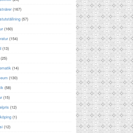
stnärer
(167)
tutställning
(57)
ur
(160)
eratur
(154)
d
(13)
(25)
ematik
(14)
seum
(130)
ik
(58)
ur
(15)
lpris
(12)
rköping
(1)
si
(12)