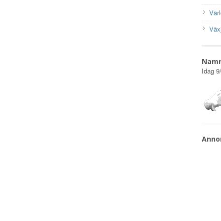
Vär
Väx
Nam
Idag
9
Anno