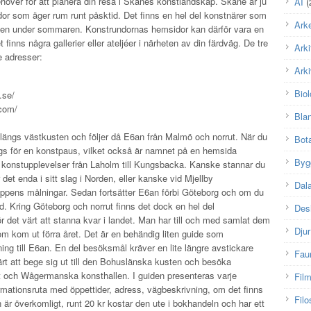
ehöver för att planera din resa i Skånes konstlandskap. Skåne är ju
AI
(
or som äger rum runt påsktid. Det finns en hel del konstnärer som
Arke
 även under sommaren. Konstrundornas hemsidor kan därför vara en
 finns några gallerier eller ateljéer i närheten av din färdväg. De tre
Arki
e adresser:
Arki
Biol
.se/
com/
Bla
 längs västkusten och följer då E6an från Malmö och norrut. När du
Bot
gs för en konstpaus, vilket också är namnet på en hemsida
Byg
konstupplevelser från Laholm till Kungsbacka. Kanske stannar du
det enda i sitt slag i Norden, eller kanske vid Mjellby
Dal
pens målningar. Sedan fortsätter E6an förbi Göteborg och om du
and. Kring Göteborg och norrut finns det dock en hel del
Des
r det värt att stanna kvar i landet. Man har till och med samlat dem
Djur
om kom ut förra året. Det är en behändig liten guide som
utning till E6an. En del besöksmål kräver en lite längre avstickare
Fau
rt att bege sig ut till den Bohuslänska kusten och besöka
 och Wågermanska konsthallen. I guiden presenteras varje
Fil
formationsruta med öppettider, adress, vägbeskrivning, om det finns
Filo
n är överkomligt, runt 20 kr kostar den ute i bokhandeln och har ett