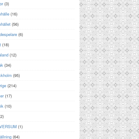
or
(3)
hälle
(16)
hället
(56)
despelare
(6)
t
(18)
land
(12)
åk
(34)
ckholm
(95)
rige
(214)
er
(17)
ik
(10)
2)
IVERSUM
(1)
ällning
(64)