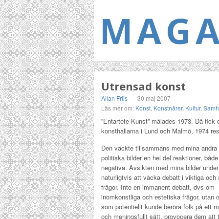
MAGA
Utrensad konst
Allan Friis
-
30 maj 2007
Läs mer om:
Konst
,
Konstnärer
,
Kultur
,
Samhä
”Entartete Kunst” målades 1973. Då fick de
konsthallarna i Lund och Malmö, 1974 res
Den väckte tillsammans med mina andra 
politiska bilder en hel del reaktioner, båd
negativa. Avsikten med mina bilder under 
naturligtvis att väcka debatt i viktiga och 
frågor. Inte en immanent debatt, dvs om
inomkonstliga och estetiska frågor, utan
som potentiellt kunde beröra folk på ett m
och meningsfullt sätt, provocera dem att ta