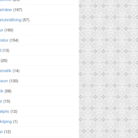
stnärer
(167)
tutställning
(57)
ur
(160)
eratur
(154)
d
(13)
(25)
ematik
(14)
seum
(130)
ik
(58)
ur
(15)
lpris
(12)
rköping
(1)
si
(12)