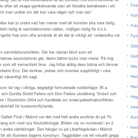
Finl
 ute efter att skapa igenkännande utan att försätta betraktaren i ett
och man undrar om det kan vara något nytt man ser.”
Förf
 Man kan ju undra vad han menar med att konsten ska vara farlig.
Fot
iskt farlig är samtidskonsten sällan, möjligen farlig för d.s.k.
slös fras som ofta används är att det är viktigt att ”undersöka var
Fys
Göt
om samtidskonstsfären. Det har nästan blivit som ett
Got
etraktarnas associationer går, desto bättre tycks man mena. På mig
 som ett semantiskt brus. Jag hittar aldrig dess kärna och lämnar
Hav
 Umberto Eco: Det skrikes, pratas och mumlas oupphörligt i våra
Hist
t väsentligt blir sagt.
Hist
om tar tag i viktiga, begripligt formulerade nutidsfrågor. Bl.a.
ch Gunilla Sköld Feilers och Dror Feilers utställning ”Snövit och
Hög
t i Stockholm 2004 och handlade om israel-palestinakonflikten.
äckhåll för kuratorsinflytande.
Inte
 Galleri Final i Malmö var det med helt andra avsikter än på 70-
Kon
nhang och med nya förutsättningar. Bilden var nu monterad i en 2
kon
ån andra världskriget. Den hänger nu på Lärarhögskolan i Malmö
ör att illustrera dagens konstsyn. Taggtråden var ett visuellt grepp
Kons