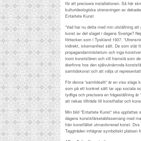
för att precisera installationen. Så här sk
kulturideologiska utrensningen av dekaden
Entartete Kunst
”Vad har nu detta med min utställning att 
konst av det slaget i dagens Sverige? Nej,
förtecken som i Tyskland 1937. ”Utrensnin
indirekt, ickemanifest sätt. De som står f
propagandaministerium och inga konstverk 
inom konstsfären och vill framstå som des
återfinns hos den självutnämnda konstsfärs
samtidskonst och att välja ut representativ
För denna ”samtidselit” är en viss slags 
som på ett konkret sätt tar upp sociala oc
tydliga och precisera en frågeställning ä
att nekas tillträde till konsthallar och ko
Min bild ”Entartete Kunst” ska uppfattas s
dagens konstsfärsetablissemang med maktp
från konstfältet utmanövrerad konst. Dvs 
Taggtråden inhägnar symboliskt platsen fö