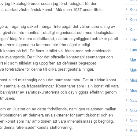
rev jag i katalogförordet sedan jag först redogjort för den
t, urartad västerländsk konst i München 1937 under titeln
Kon
Kons
göra, frågar sig säkert många. Inte pågår det väl en utrensning av
Kult
 givetvis inte manifest, statligt organiserat och med ideologiska
gen” idag är mera sofistikerad, nästan osynliggjord och sker på ett
Litt
ör utrensningarna nu kommer inte från något statligt
Lun
kastas på bål. De finns istället väl förankrade och etablerade
s avantgarde. De tillhör det officielle konstetablissemanget och
Mat
elit som tilldelat sig uppgiften att definiera begreppet
a företrädare för denna till olika prestigeutställningar.
Mat
konst alltid misshaglig och i det närmaste tabu. Det är sådan konst
Mu
h samhälleliga frågeställningar. Konstnärer som i sin konst vill vara
Mus
r ”bannlysta” av samtidskuratorerna och osynliggörs effektivt genom
nstmuseer.
Nat
om en illustration av detta förhållande, nämligen relationen mellan
Nobe
ositionen att definiera urvalskriterier för samtidskonst och en
Nor
en konst som har ambitionen att vara innehållsmässigt begriplig.
r denna ”utrensade” konsts slutförvaring.
Poe