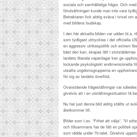
sociala och samhälleliga frågor. Och med
förutsättningen kunde man inte vara tydli
Betraktaren fick aldrig sväva i tvivel om 
med bildens budskap.
I den här aktuella bilden var udden bl.a.
som tydligast uttrycktes i det officiella
en aggressiv utrikespolitik och extrem libe
bäst den kan, skapas lätt i storstädern
landets liberala vapenlagar kan ge uppho
lockande psykologiskt endimensionella fö
utsatta ungdomsgrupperna en uppfostrand
för sig av landets överflöd.
Ovanstående frågeställningar var således 
givetvis att i en utställningssituation få 
Nu har just denna bild aldrig ställts ut is
återkommer till.
Bilder som t.ex. ”Frihet att välja”, ”Vi sit
och tillsammans har de fått en politisk sp
som rådde under 70-talet. Givetvis uppsto