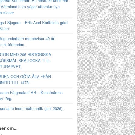
gareta Sunnemar: En abstrakt konstnär
n Värmland som vågar utforska nya
ensioner.
s i Sjugare – Erik Axel Karlfeldts gård
Siljan.
rig underbarn motbevisar 40 år
mal förmodan.
TOR MED 206 HISTORISKA
ÖKSMÅL SKA LOCKA TILL
TURARVET.
RDEN OCH GÖTA ÄLV FRÅN
NTID TILL 1473.
osson Färgmakeri AB – Konstnärens
av färg.
 senaste inom matematik (juni 2026).
mer om…