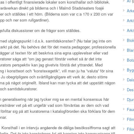
AI
(
as i offentligt finansierade lokaler som konsthallar och bibliotek.
otteråverkan direkt på bilderna och i Malmö Stadsteaters foajé
Arke
er och ställdes i ett hörn. (Bilderna som var c:a 170 x 230 cm var
pp och ner som rullgardiner).
Arki
sfulla diskussioner om de frågor som ställdes.
Arki
Biol
med utgångspunkt i d.s.k. samtidskonsten? (Nu talar jag inte om
tarkt på det. Nu behövs det för det mesta pedagoger, professionella
Bla
ägger ut texten för att beskriva sina egna upplevelser eller vad
atorer säga att ”om jag genast förstår verket så är det inte
Bot
kurators perspektiv kan jag givetvis förstå det yttrandet. Med
Byg
ing i konstteori och ”konstexegetik”, vill man ju ha ”valuta” för sina
Ju obegripligare och svårtillgängligare ett verk är, desto större
Dal
a på något originellt. Ibland kan man tycka att det uppstått någon
och samtidskuratorer.
Des
åten generalisering när jag tycker mig se en mental konsensus här
Djur
konstnärer vet på ett ungefär vad som förväntas av dem och vad
Fau
örlitar sig på att kuratorerna i katalogförorden ska förklara för dem
nar.
Fil
 Konsthall i en intervju angående de dåliga besökssiffrorna sagt att
Filo
 farlig. Det är inte konstnärens fel att konsten inte kommunicerar till