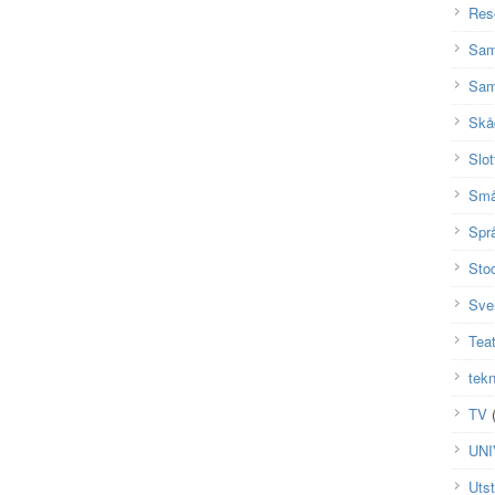
Res
Sam
Sam
Skå
Slot
Små
Spr
Sto
Sve
Teat
tekn
TV
(
UN
Utst