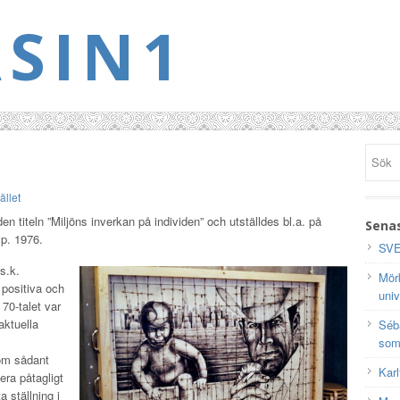
SIN1
llet
n titeln ”Miljöns inverkan på individen” och utställdes bl.a. på
Senas
p. 1976.
SVE
s.k.
Mörk
e positiva och
univ
70-talet var
aktuella
Séb
som
 om sådant
Karl
era påtagligt
 ställning i