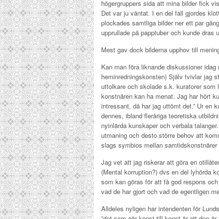
högergruppers sida att mina bilder fick vis
Det var ju väntat. I en del fall gjordes kl
plockades samtliga bilder ner ett par gång
upprullade på papptuber och kunde dras u
Mest gav dock bilderna upphov till mening
Kan man föra liknande diskussioner idag 
heminredningskonsten) Själv tvivlar jag s
uttolkare och skolade s.k. kuratorer som l
konstnären kan ha menat. Jag har hört kur
intressant, då har jag uttömt det.” Ur en 
dennes, ibland fleråriga teoretiska utbildn
nyinlärda kunskaper och verbala talanger. 
utmaning och desto större behov att komm
slags symbios mellan samtidskonstnärer 
Jag vet att jag riskerar att göra en otill
(Mental korruption?) dvs en del lyhörda 
som kan göras för att få god respons och f
vad de har gjort och vad de egentligen me
Alldeles nyligen har intendenten för Lunds
”det som gör konst till konst är att den är