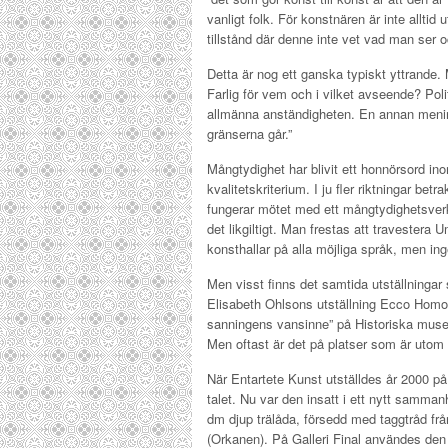
vanligt folk. För konstnären är inte alltid
tillstånd där denne inte vet vad man ser 
Detta är nog ett ganska typiskt yttrande.
Farlig för vem och i vilket avseende? Polit
allmänna anständigheten. En annan mening
gränserna går.”
Mångtydighet har blivit ett honnörsord in
kvalitetskriterium. I ju fler riktningar b
fungerar mötet med ett mångtydighetsverk
det likgiltigt. Man frestas att travestera
konsthallar på alla möjliga språk, men inge
Men visst finns det samtida utställningar s
Elisabeth Ohlsons utställning Ecco Homo o
sanningens vansinne” på Historiska musee
Men oftast är det på platser som är utom r
När Entartete Kunst utställdes år 2000 på
talet. Nu var den insatt i ett nytt samma
dm djup trälåda, försedd med taggtråd fr
(Orkanen). På Galleri Final användes den f