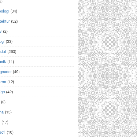
2)
ologi
(34)
tektur
(52)
v
(2)
ogi
(33)
ndat
(263)
anik
(11)
gnader
(49)
arna
(12)
ign
(42)
(2)
na
(15)
m
(17)
sofi
(10)