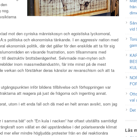
Mar
 den
frå
g nog.
dim
avsikterna
Sång
vid 
 riktad mot den cyniska människosyn och egoistiska lyckomoral,
Tonå
 USA:s politiska och ekonomiska tänkande. I en aggressiv nation med
gam
ral ekonomisk politik, där det gäller för den enskilde att ta för sig
as slumområden en växande frustration, som tillsammans med
KAR
v till destruktiv brottsbenägenhet. Selvmade man-myten och
BES
rebilder inom massmediaindustrin, får inte minst på de mest
KUL
e verkan och förstärker deras känslor av revanschism och att ta
NO
FOR
utgångspunkten inför bildens tillblivelse och förhoppningen var
betraktarna att reagera på just de frågorna och ingenting annat.
Ott
val 
olerat, utom i ett enda fall och då med en helt annan avsikt, som jag
Det
ter i samma båt” och ”En kula i nacken” har oftast utställts samtidigt
rängkraft som vållat en del uppståndelse i det polariserande klimat
Läs 
d mer eller mindre högljudda protester från en del reaktionära