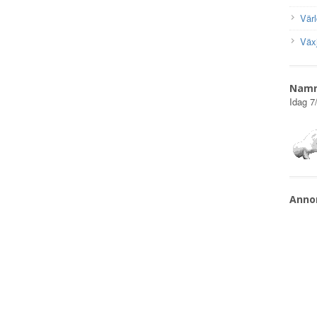
Vär
Väx
Nam
Idag
7
Anno