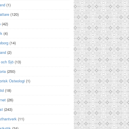
and
(1)
attare
(120)
o
(42)
ik
(4)
eborg
(14)
land
(2)
 och Sjö
(13)
oria
(250)
orisk Osteologi
(1)
tid
(18)
rnet
(26)
st
(243)
sthantverk
(11)
tkritik
(24)