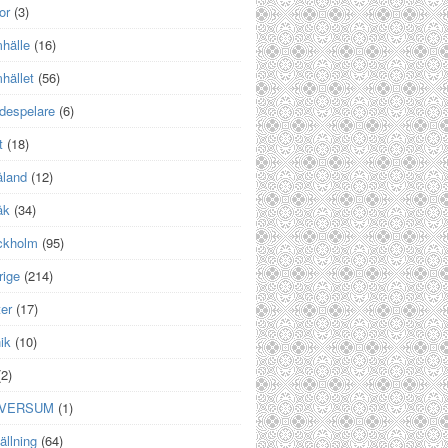
or
(3)
hälle
(16)
hället
(56)
despelare
(6)
t
(18)
land
(12)
åk
(34)
ckholm
(95)
rige
(214)
er
(17)
ik
(10)
2)
IVERSUM
(1)
ällning
(64)