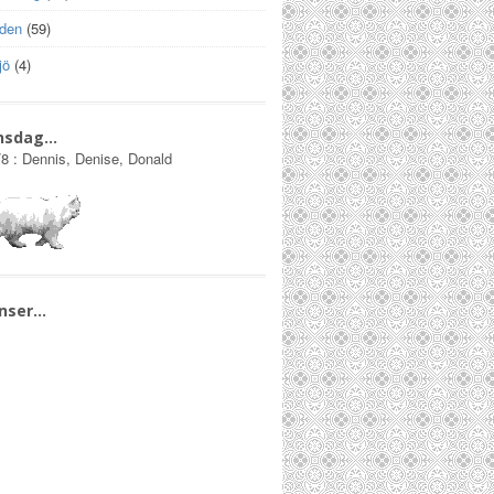
lden
(59)
jö
(4)
nsdag…
/8
:
Dennis, Denise, Donald
nser…