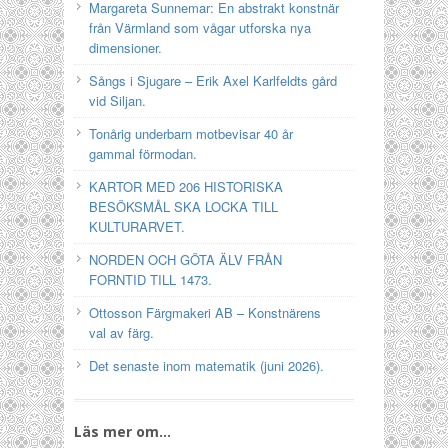
Margareta Sunnemar: En abstrakt konstnär
från Värmland som vågar utforska nya
dimensioner.
Sångs i Sjugare – Erik Axel Karlfeldts gård
vid Siljan.
Tonårig underbarn motbevisar 40 år
gammal förmodan.
KARTOR MED 206 HISTORISKA
BESÖKSMÅL SKA LOCKA TILL
KULTURARVET.
NORDEN OCH GÖTA ÄLV FRÅN
FORNTID TILL 1473.
Ottosson Färgmakeri AB – Konstnärens
val av färg.
Det senaste inom matematik (juni 2026).
Läs mer om…