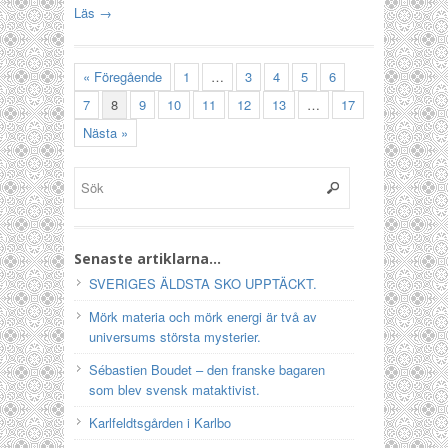
Läs →
« Föregående
1
…
3
4
5
6
7
8
9
10
11
12
13
…
17
Nästa »
Senaste artiklarna…
SVERIGES ÄLDSTA SKO UPPTÄCKT.
Mörk materia och mörk energi är två av
universums största mysterier.
Sébastien Boudet – den franske bagaren
som blev svensk mataktivist.
Karlfeldtsgården i Karlbo