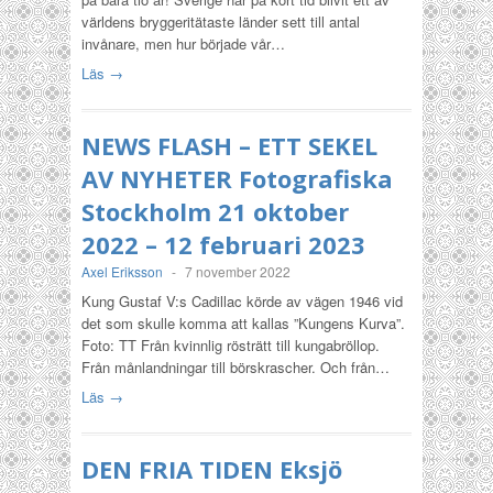
världens bryggeritätaste länder sett till antal
invånare, men hur började vår…
Läs →
NEWS FLASH – ETT SEKEL
AV NYHETER Fotografiska
Stockholm 21 oktober
2022 – 12 februari 2023
Axel Eriksson
-
7 november 2022
Kung Gustaf V:s Cadillac körde av vägen 1946 vid
det som skulle komma att kallas ”Kungens Kurva”.
Foto: TT Från kvinnlig rösträtt till kungabröllop.
Från månlandningar till börskrascher. Och från…
Läs →
DEN FRIA TIDEN Eksjö