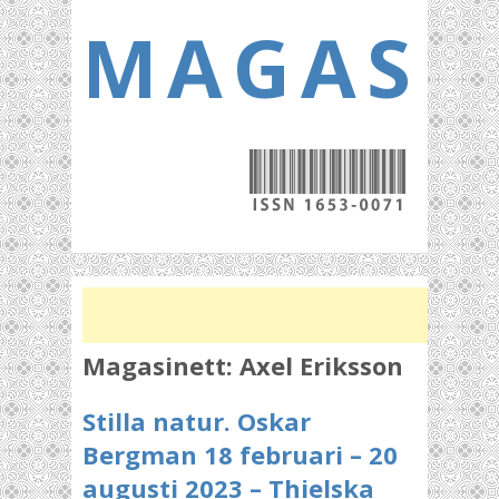
MAGASI
Magasinett:
Axel Eriksson
Stilla natur. Oskar
Bergman 18 februari – 20
augusti 2023 – Thielska