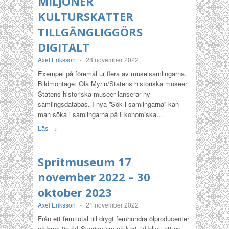
MILJONER
KULTURSKATTER
TILLGÄNGLIGGÖRS
DIGITALT
Axel Eriksson
-
28 november 2022
Exempel på föremål ur flera av museisamlingarna.
Bildmontage: Ola Myrin/Statens historiska museer
Statens historiska museer lanserar ny
samlingsdatabas. I nya ”Sök i samlingarna” kan
man söka i samlingarna på Ekonomiska…
Läs →
Spritmuseum 17
november 2022 – 30
oktober 2023
Axel Eriksson
-
21 november 2022
Från ett femtiotal till drygt femhundra ölproducenter
på bara tio år! Sverige har på kort tid blivit ett av