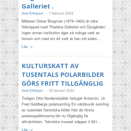
Galleriet .
Axel Eriksson
-
7 februari 2023
Målaren Oskar Bergman (1879–1963) är nära
förknippad med Thielska Galleriet och Djurgården.
Ingen annan institution äger så många verk av
honom och med sin 43 verk är han vid sidan…
Läs →
KULTURSKATT AV
TUSENTALS POLARBILDER
GÖRS FRITT TILLGÄNGLIG
Axel Eriksson
-
23 januari 2023
Troligen Otto Nordenskjölds fartyget Antarctic. Ur
Fred Goldbergs polarsamling En världsunik samling
av tusentals historiska bilder från de första
polarexpeditionerna blir nu tillgänglig för
allmänheten. Tekniska museet släpper 3 601…
Läs →