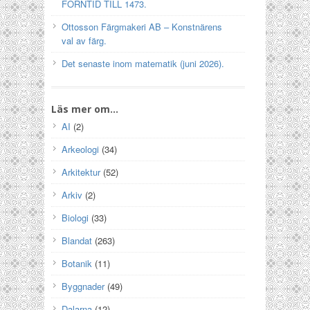
FORNTID TILL 1473.
Ottosson Färgmakeri AB – Konstnärens
val av färg.
Det senaste inom matematik (juni 2026).
Läs mer om…
AI
(2)
Arkeologi
(34)
Arkitektur
(52)
Arkiv
(2)
Biologi
(33)
Blandat
(263)
Botanik
(11)
Byggnader
(49)
Dalarna
(12)