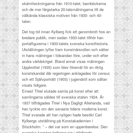
skämtteckningarna från 1910-talet, barnböckerna
och de mer färgstarka 20-talsmålningarna till de
välkända klassiska motiven från 1930- och 40-
talen.
Det tog tid innan Kylberg fick ett genombrott hos en
bredare publik, men sedan 1930-talet tillhör han
portalfigurerna i 1900-talets svenska konsthistoria.
Utställningen lyfter fram konstnärsrollen och sätter
in hans målningar i tidsandan före, under och efter
andra världskriget. Bland annat visas målningen
Uppbrottet (1935) som blev föremål för en riktig
konstskandal där regeringen anklagades för censur,
och ett Självporträtt (1903) i jugendstil som sällan
visats tidigare.
Ernest Thiel slutade samla på konst efter att
samlingarna såldes till svenska staten 1924. År
1937 tillfrågades Thiel i Nya Dagligt Allehanda, vad
han tyckte om den senaste tidens moderna konst.
Thiel svarade att han nyligen hade besökt Carl
Kylbergs utställning på Konstakademien i
Stockholm: ” – det var som en uppenbarelse. Den
svenska konsten befinner sig i glädjande