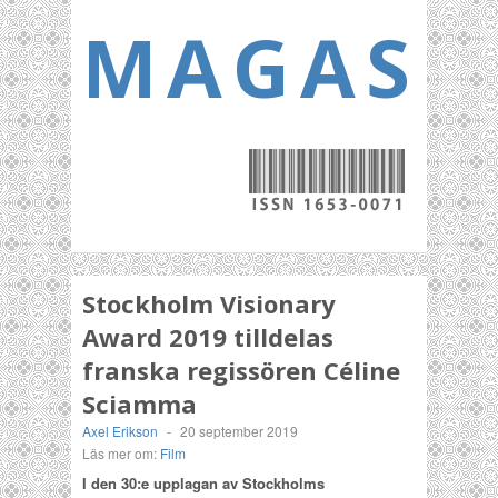
MAGASI
Stockholm Visionary
Award 2019 tilldelas
franska regissören Céline
Sciamma
Axel Erikson
-
20 september 2019
Läs mer om:
Film
I den 30:e upplagan av Stockholms