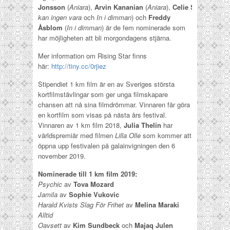
Jonsson
(
Aniara
),
Arvin Kananian
(
Aniara
),
Celie Sparre
(
Lyck
kan ingen vara
och
In i dimman
) och
Freddy
Åsblom
(
In i dimman
) är de fem nominerade som
har möjligheten att bli morgondagens stjärna.
Mer information om Rising Star finns
här:
http://tiny.cc/0rjiez
Stipendiet 1 km film är en av Sveriges största
kortfilmstävlingar som ger unga filmskapare
chansen att nå sina filmdrömmar. Vinnaren får göra
en kortfilm som visas på nästa års festival.
Vinnaren av 1 km film 2018,
Julia Thelin
har
världspremiär med filmen
Lilla Olle
som kommer att
öppna upp festivalen på galainvigningen den 6
november 2019.
Nominerade till 1 km film 2019:
Psychic
av
Tova Mozard
Jamila
av
Sophie Vukovic
Harald Kvists Slag För Frihet
av
Melina Maraki
Alltid
Oavsett
av
Kim Sundbeck
och
Majaq Julen