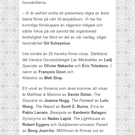
huvudrollerna.
– Vi är oerhört stolta att presentera några av årets
bästa filmer på vårt 30-årsjubileum. Vi har fler
kvinnliga filmskapare än någonsin tidigare och
sätter fokus på vår samtid där organiserad
brottslighet har blivit en del av vår vardag, säger
festivalchef
Git Scheynius
.
Inte mindre än 25 franska filmer visas. Däribland
det franska Oscarsbidraget
Les Misèrables
av
Ladj Ly
,
The
Specials
av
Olivier Nakache
och
Éric Toledano
,
I guds
namn
av
François Ozon
och
Atlantics
av
Mati Diop
.
Ett urval av filmerna som även kommer att visas
är
Matthias & Maxime
av
Xavier Dolan
,
The
Souvenir
av
Joanna Hogg
,
The Farewell
av
Lulu
Wang
,
The Report
av
Scott Z. Burns
,
Ema
av
Pablo Larraín
,
Beanpole
av
Kantemir Balagov
,
Synonyms
av
Nadav Lapid
,
The Lighthouse
av
Robert Eggers
och Guldplamen-vinnaren
Parasit
av
Bong Joon-ho
. Mittfilmen är
Knives out
av