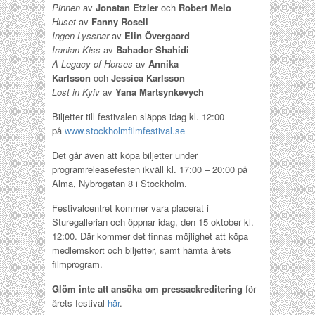
Pinnen
av
Jonatan Etzler
och
Robert Melo
Huset
av
Fanny Rosell
Ingen Lyssnar
av
Elin Övergaard
Iranian Kiss
av
Bahador Shahidi
A Legacy of Horses
av
Annika
Karlsson
och
Jessica Karlsson
Lost in Kyiv
av
Yana Martsynkevych
Biljetter till festivalen släpps idag kl. 12:00
på
www.stockholmfilmfestival.se
Det går även att köpa biljetter under
programreleasefesten ikväll kl. 17:00 – 20:00 på
Alma, Nybrogatan 8 i Stockholm.
Festivalcentret kommer vara placerat i
Sturegallerian och öppnar idag, den 15 oktober kl.
12:00. Där kommer det finnas möjlighet att köpa
medlemskort och biljetter, samt hämta årets
filmprogram.
Glöm inte att ansöka om pressackreditering
för
årets festival
här
.