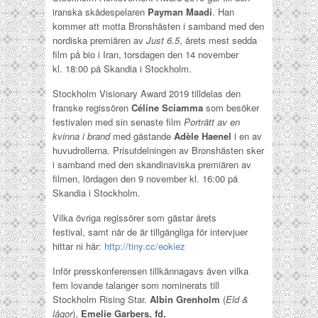
iranska skådespelaren
Payman Maadi
. Han
kommer att motta Bronshästen i samband med den
nordiska premiären av
Just 6.5
, årets mest sedda
film på bio i Iran, torsdagen den 14 november
kl. 18:00 på Skandia i Stockholm.
Stockholm Visionary Award 2019 tilldelas den
franske regissören
Céline Sciamma
som besöker
festivalen med sin senaste film
Porträtt av en
kvinna i brand
med gästande
Adèle Haenel
i en av
huvudrollerna. Prisutdelningen av Bronshästen sker
i samband med den skandinaviska premiären av
filmen, lördagen den 9 november kl. 16:00 på
Skandia i Stockholm.
Vilka övriga regissörer som gästar årets
festival, samt när de är tillgängliga för intervjuer
hittar ni här:
http://tiny.cc/eokiez
Inför presskonferensen tillkännagavs även vilka
fem lovande talanger som nominerats till
Stockholm Rising Star.
Albin Grenholm
(
Eld &
lågor
),
Emelie Garbers, fd.