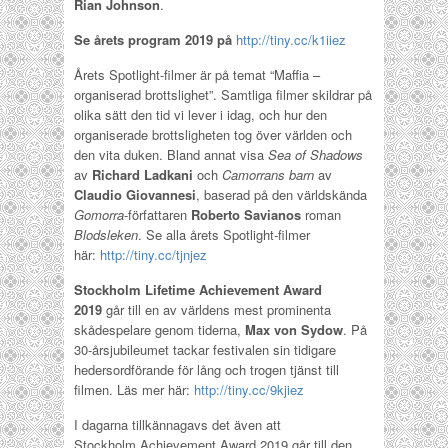
Rian Johnson
.
Se årets program 2019 på
http://tiny.cc/k1iiez
Årets Spotlight-filmer är på temat “Maffia –
organiserad brottslighet”. Samtliga filmer skildrar på
olika sätt den tid vi lever i idag, och hur den
organiserade brottsligheten tog över världen och
den vita duken. Bland annat visa
Sea of Shadows
av
Richard Ladkani
och
Camorrans barn
av
Claudio Giovannesi
, baserad på den världskända
Gomorra
-författaren
Roberto Savianos
roman
Blodsleken
. Se alla årets Spotlight-filmer
här:
http://tiny.cc/tjnjez
Stockholm Lifetime Achievement Award
2019
går till en av världens mest prominenta
skådespelare genom tiderna,
Max von Sydow
. På
30-årsjubileumet tackar festivalen sin tidigare
hedersordförande för lång och trogen tjänst till
filmen. Läs mer här:
http://tiny.cc/9kjiez
I dagarna tillkännagavs det även att
Stockholm Achievement Award 2019 går till den