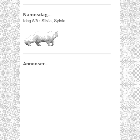
Namnsdag…
Idag
8/8
:
Silvia, Sylvia
Annonser…