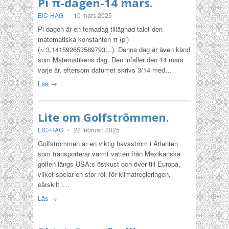
Pi π-dagen-14 mars.
EIC-HAG
-
10 mars 2025
Pi-dagen är en temadag tillägnad talet den
matematiska konstanten π (pi)
(≈ 3,141592653589793…). Denna dag är även känd
som Matematikens dag. Den infaller den 14 mars
varje år, eftersom datumet skrivs 3/14 med…
Läs →
Lite om Golfströmmen.
EIC-HAG
-
22 februari 2025
Golfströmmen är en viktig havsström i Atlanten
som transporterar varmt vatten från Mexikanska
golfen längs USA:s östkust och över till Europa,
vilket spelar en stor roll för klimatregleringen,
särskilt i…
Läs →