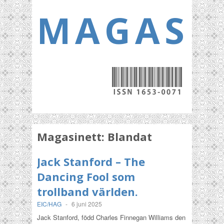
MAGASI
Magasinett:
Blandat
Jack Stanford – The
Dancing Fool som
trollband världen.
EIC/HAG
-
6 juni 2025
Jack Stanford, född Charles Finnegan Williams den