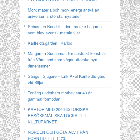
Mörk materia och mörk energi är två av
universums största mysterier.
Sébastien Boudet – den franske bagaren
som blev svensk mataktivist.
Karlfeldtsgården i Karlbo
Margareta Sunnemar: En abstrakt konstnär
från Värmland som vågar utforska nya
dimensioner.
Sångs i Sjugare – Erik Axel Karlfeldts gård
vid Siljan.
Tonårig underbarn motbevisar 40 år
gammal förmodan.
KARTOR MED 206 HISTORISKA
BESÖKSMÅL SKA LOCKA TILL
KULTURARVET.
NORDEN OCH GÖTA ÄLV FRÅN
FORNTID TILL 1473.