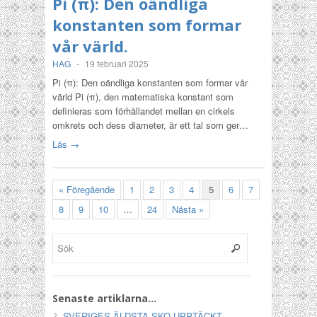
Pi (π): Den oändliga
konstanten som formar
vår värld.
HAG
-
19 februari 2025
Pi (π): Den oändliga konstanten som formar vår
värld Pi (π), den matematiska konstant som
definieras som förhållandet mellan en cirkels
omkrets och dess diameter, är ett tal som ger…
Läs →
« Föregående
1
2
3
4
5
6
7
8
9
10
…
24
Nästa »
Senaste artiklarna…
SVERIGES ÄLDSTA SKO UPPTÄCKT.